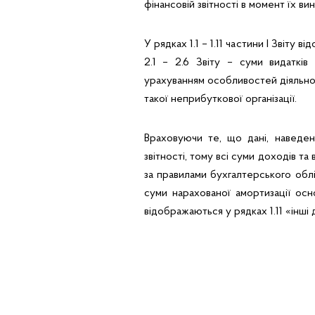
фінансовій звітності в момент їх в
У рядках 1.1 – 1.11 частини І Звіту
2.1 – 2.6 Звіту – суми видатків
урахуванням особливостей діяльност
такої неприбуткової організації.
Враховуючи те, що дані, наведені
звітності, тому всі суми доходів та
за правилами бухгалтерського облік
суми нарахованої амортизації основ
відображаються у рядках 1.11 «інші 