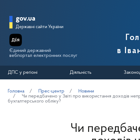
Перейти до основного вмісту
Головна сторінка Державної п
gov.ua
Державні сайти України
Го
в Іва
Єдиний державний
вебпортал електронних послуг
ДПС у регіоні
Діяльність
Законо
Головна
Прес-центр
Новини
Чи передбачено у Звіті про використання доходів непри
бухгалтерського обліку?
Чи передбаче