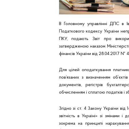
В Головному управлінні ДПС в Ів
Податкового кодексу України неприб
ПКУ, подають Звіт про викорис
затвердженою наказом Міністерства
фінансів України від 28.04.2017 № 46
Для цілей оподаткування платники 
пов’язаних з визначенням об’єкті
документів, регістрів бухгалтер
обчисленням і сплатою податків і з
Згідно зі ст. 4 Закону України ві
звітність в Україні» зі змінами і
зокрема на принципі нарахуванн