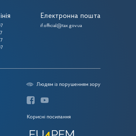
інія
Електронна пошта
07
if.official@tax.gov.ua
07
07
07
Людям із порушенням зору
Корисні посилання