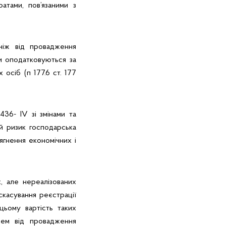
атами, пов’язаними з
ніж від провадження
ди оподатковуються за
осіб (п 177.6 ст. 177
36- IV зі змінами та
ий ризик господарська
ягнення економічних і
, але нереалізованих
скасування реєстрації
цьому вартість таких
цем від провадження