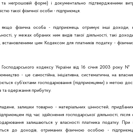
 та негрошовій формі) і документально підтвердженими витр
стю такої фізичної особи - підприємця.
і якщо фізична особа - підприємець отримує інші доходи, 
ьності, у межах обраних ним видів такої діяльності, такі дохо
, встановленими цим Кодексом для платників податку - фізичних 
2 Господарського кодексу України від 16 січня 2003 року № 4
мництво - це самостійна, ініціативна, систематична, на власн
нюється суб’єктами господарювання (підприємцями) з метою дос
ів та одержання прибутку.
адене, залишки товарно - матеріальних цінностей, придбаних
дприємцем під час здійснення господарської діяльності, після 
подарювання залишаються у власності платника податку. При 
ється до доходів, отриманих фізичною особою - підприєм