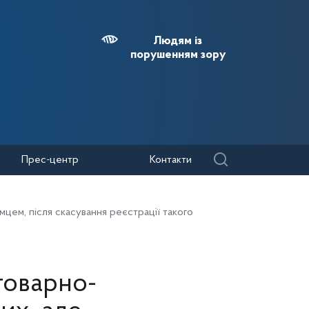
Людям із
порушенням зору
Прес-центр
Контакти
мцем, після скасування реєстрації такого
товарно-