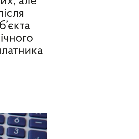
их, але
після
б’єкта
ічного
платника