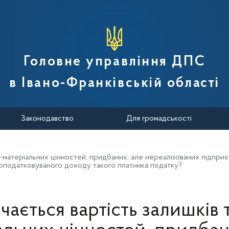
вної податкової служби України
Головне управління ДПС
в Івано-Франківській області
Законодавство
Для громадськості
-матеріальних цінностей, придбаних, але нереалізованих підприє
 оподатковуваного доходу такого платника податку?
чається вартість залишків 