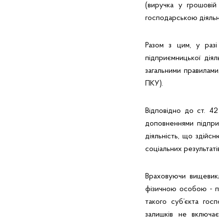
(виручка у грошовій
господарською діяльні
Разом з цим, у раз
підприємницької діял
загальними правилами
ПКУ).
Відповідно до ст. 4
доповненнями підприє
діяльність, що здійс
соціальних результат
Враховуючи вищевикл
фізичною особою - пі
такого суб’єкта гос
залишків не включа