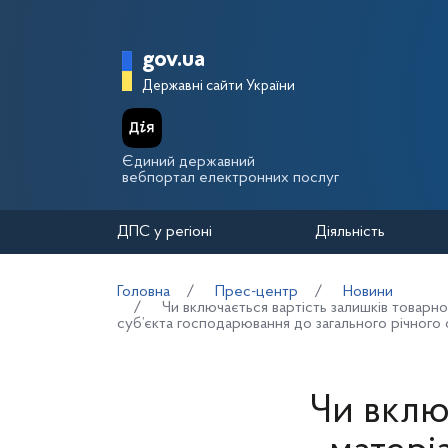
Перейти до основного вмісту
Головна сторінка Держа
gov.ua
Державні сайти України
Єдиний державний
вебпортал електронних послуг
ДПС у регіоні
Діяльність
Головна
Прес-центр
Новини
Чи включається вартість залишків товарно
суб’єкта господарювання до загального річного
Чи вклю