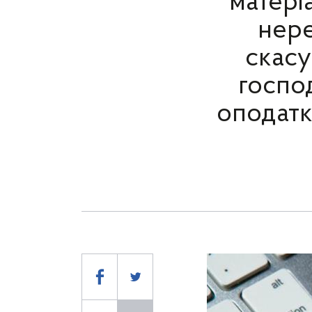
матері
нере
скасу
госпо
оподатк