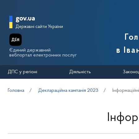
Перейти до основного вмісту
Головна сторінка Державної п
gov.ua
Державні сайти України
Го
в Іва
Єдиний державний
вебпортал електронних послуг
ДПС у регіоні
Діяльність
Законо
Головна
Деклараційна кампанія 2023
Інформаційн
Інфор