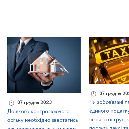
07 грудня 20
Чи зобов’язані п
07 грудня 2023
єдиного податку
До якого контролюючого
четвертої груп, 
органу необхідно звертатись
послуги таксі т
для проведення звірки даних