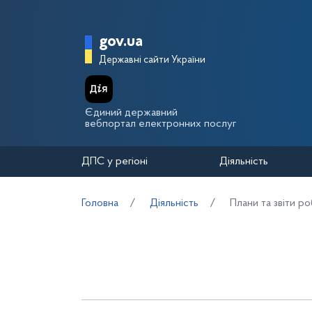
Перейти до основного вмісту
Головна сторінка Держа
gov.ua
Державні сайти України
Єдиний державний
вебпортал електронних послуг
ДПС у регіоні
Діяльність
Головна
Діяльність
Плани та звіти р