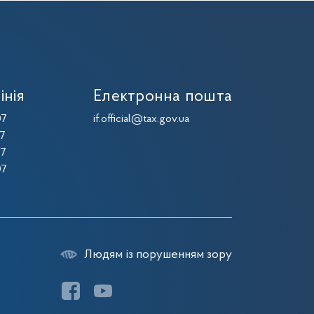
інія
Електронна пошта
07
if.official@tax.gov.ua
07
07
07
Людям із порушенням зору