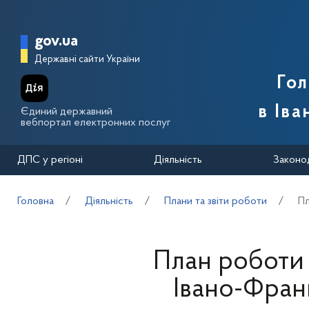
Перейти до основного вмісту
Головна сторінка Державної п
gov.ua
Державні сайти України
Го
в Іва
Єдиний державний
вебпортал електронних послуг
ДПС у регіоні
Діяльність
Законо
Головна
Діяльність
Плани та звіти роботи
Пл
План роботи 
Івано-Франк