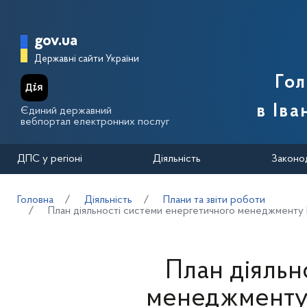
Перейти до основного вмісту
Головна сторінка Державної п
gov.ua
Державні сайти України
Го
в Іва
Єдиний державний
вебпортал електронних послуг
ДПС у регіоні
Діяльність
Законо
Головна
Діяльність
Плани та звіти роботи
План діяльності системи енергетичного менеджменту Го
План діяльн
менеджменту 