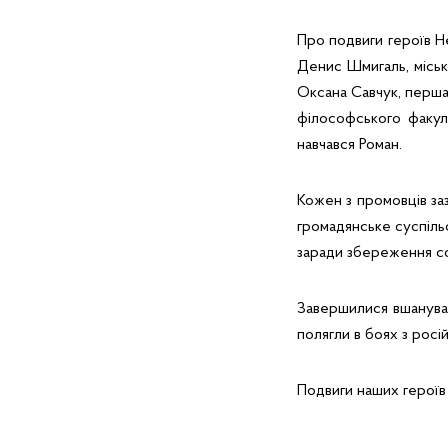
Про подвиги героїв Н
Денис Шмигаль, міськ
Оксана Савчук, перша
філософського факул
навчався Роман.
Кожен з промовців заз
громадянське суспільс
заради збереження соб
Завершилися вшануванн
полягли в боях з росі
Подвиги наших героїв 