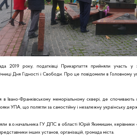
ада 2019 року, податківці Прикарпаття прийняли участь у 
чниці Дня Гідності і Свободи. Про це повідомили в Головному уп
я в Івано-Франківському меморіальному сквері, де спочивають 
вояки УПА, що полягли за самостійну і незалежну українську держ
яли в.о.начальника ГУ ДПС в області Юрій Якимишин, керівники о
представники інших установ, організацій, громада міста.