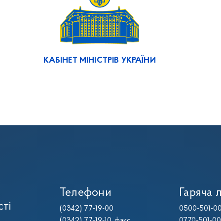
КАБІНЕТ МІНІСТРІВ УКРАЇНИ
Телефони
Гаряча л
сті
(0342) 77-19-00
0500-501-0
(0342) 77-19-10
, факс
0770-501-0