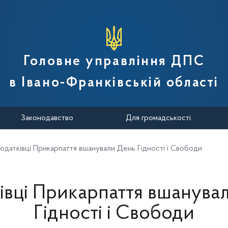
вної податкової служби України
Головне управління ДПС
в Івано-Франківській області
Законодавство
Для громадськості
одатківці Прикарпаття вшанували День Гідності і Свободи
івці Прикарпаття вшанува
Гідності і Свободи