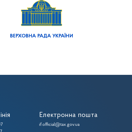
ВЕРХОВНА РАДА УКРАЇНИ
інія
Електронна пошта
07
if.official@tax.gov.ua
07