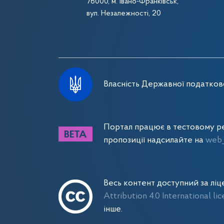
76000, м. Івано-Франківськ,
вул. Незалежності, 20
Власність Державної податково
Портал працює в тестовому ре
пропозиції надсилайте на
web_
Весь контент доступний за лі
Attribution 4.0 International li
інше.