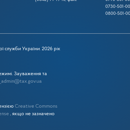
0730-501-0
0800-501-0
ї служби України. 2026 рік
жимі. Зауваження та
admin@tax.gov.ua
цензією
Creative Commons
cense
, якщо не зазначено