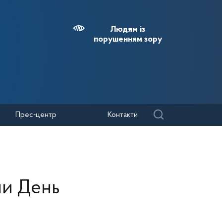
Людям із
порушенням зору
Прес-центр
Контакти
ли День