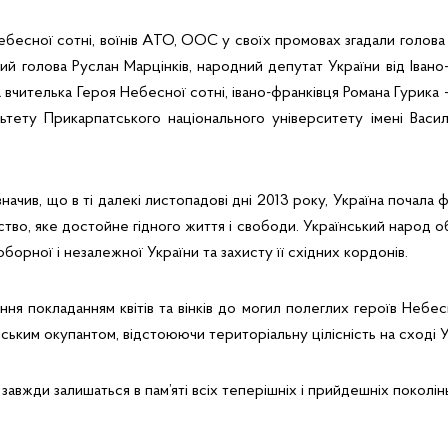
ебесної сотні, воїнів АТО, ООС у своїх промовах згадали голова
ий голова Руслан Марцінків, народний депутат України від Івано
 вчителька Героя Небесної сотні, івано-франківця Романа Гурика 
ьтету Прикарпатського національного університету імені Васил
начив, що в ті далекі листопадові дні 2013 року, Україна почала 
тво, яке достойне гідного життя і свободи. Український народ о
орної і незалежної України та захисту її східних кордонів.
я покладанням квітів та вінків до могил полеглих героїв Небесн
йським окупантом, відстоюючи територіальну цілісність на сході У
завжди залишаться в пам’яті всіх теперішніх і прийдешніх поколін