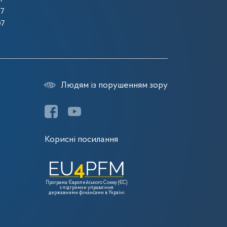
07
07
Людям із порушенням зору
Корисні посилання
Програма Європейського Союзу (ЄС)
з підтримки управління
державними фінансами в Україні