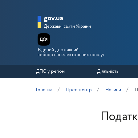
Перейти до основного вмісту
Головна сторінка Держа
gov.ua
Державні сайти України
Єдиний державний
вебпортал електронних послуг
ДПС у регіоні
Діяльність
Головна
Прес-центр
Новини
П
Податк