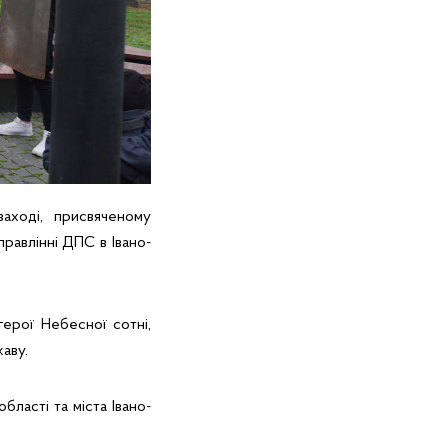
заході, присвяченому
равлінні ДПС в Івано-
герої Небесної сотні,
аву.
бласті та міста Івано-