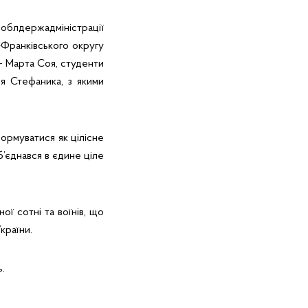
 облдержадміністрації
-Франківського округу
– Марта Соя, студенти
я Стефаника, з якими
формуватися як цілісне
б’єднався в єдине ціле
ої сотні та воїнів, що
країни.
ь.