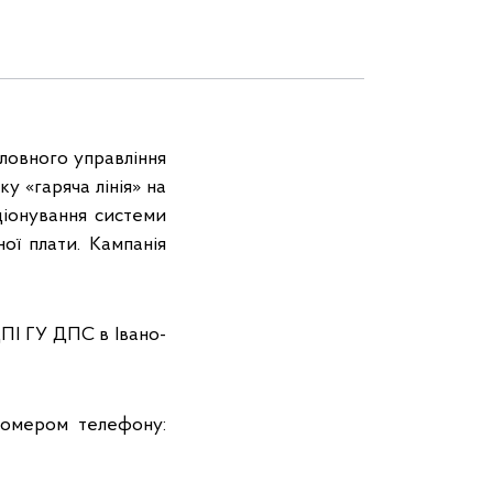
оловного управління
у «гаряча лінія» на
іонування системи
ої плати. Кампанія
ДПІ ГУ ДПС в Івано-
номером телефону: