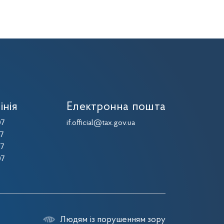
інія
Електронна пошта
07
if.official@tax.gov.ua
07
07
07
Людям із порушенням зору