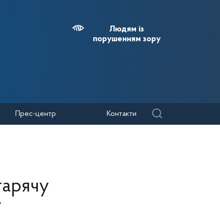
Людям із
порушенням зору
Прес-центр
Контакти
гарячу
у