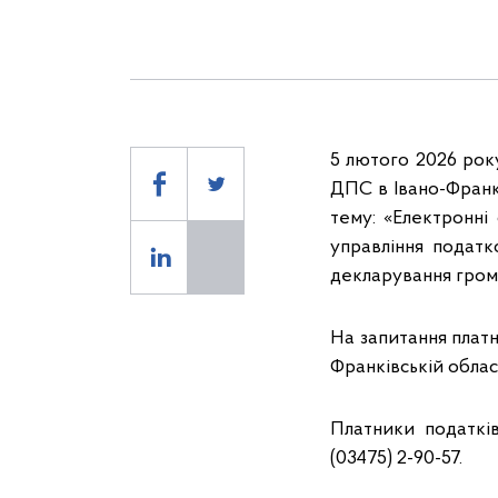
5 лютого 2026 року
ДПС в Івано-Франкі
тему: «Електронн
управління податк
декларування гром
На запитання платн
Франківській облас
Платники податкі
(03475) 2-90-57.