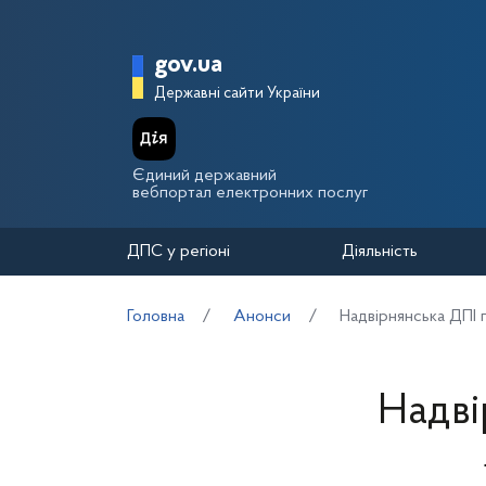
Перейти до основного вмісту
Головна сторінка Держа
gov.ua
Державні сайти України
Єдиний державний
вебпортал електронних послуг
ДПС у регіоні
Діяльність
Головна
Анонси
Надвірнянська ДПІ 
Надві