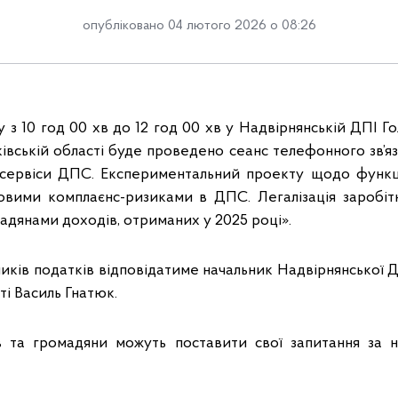
опубліковано 04 лютого 2026 о 08:26
 з 10 год 00 хв до 12 год 00 хв у Надвірнянській ДПІ Г
вській області буде проведено сеанс телефонного зв’язк
і сервіси ДПС. Експериментальний проекту щодо функц
овими комплаєнс-ризиками в ДПС. Легалізація заробітн
адянами доходів, отриманих у 2025 році».
иків податків відповідатиме начальник Надвірнянської 
ті Василь Гнатюк.
в та громадяни можуть поставити свої запитання за 