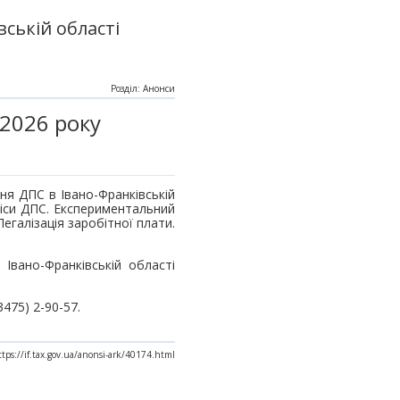
ській області
Розділ: Анонси
 2026 року
ння ДПС в Івано-Франківській
віси ДПС. Експериментальний
галізація заробітної плати.
Івано-Франківській області
475) 2-90-57.
ttps://if.tax.gov.ua/anonsi-ark/40174.html