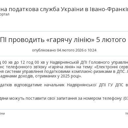
а податкова служба України в Івано-Франків
ортал
ПІ проводить «гарячу лінію» 5 лютого
опубліковано 04 лютого 2026 о 10:24
 00 хв до 12 год 00 хв у Надвірнянській ДПІ Головного управлі
нс телефонного зв’язку «гаряча лінія» на тему: «Електронні сер
я системи управління податковими комплаєнс-ризиками в ДПС. Ле
адянами доходів, отриманих у 2025 році».
датків відповідатиме начальник Надвірнянської ДПІ ГУ ДПС в 
дяни можуть поставити свої запитання за номером телефону: (03
аїни
h