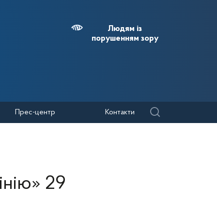
Людям із
порушенням зору
Прес-центр
Контакти
інію» 29