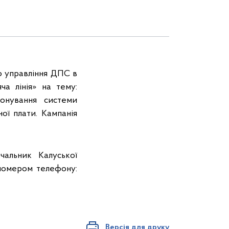
го управління ДПС в
ча лінія» на тему:
онування системи
ої плати. Кампанія
чальник Калуської
 номером телефону:
Версія для друку