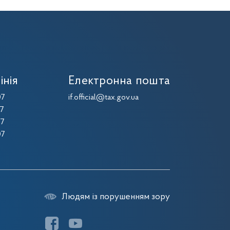
інія
Електронна пошта
07
if.official@tax.gov.ua
07
07
07
Людям із порушенням зору