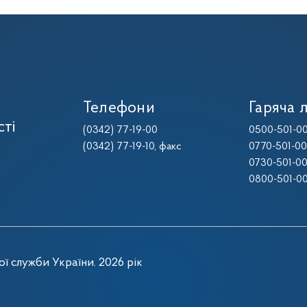
Телефони
Гаряча л
сті
(0342) 77-19-00
0500-501-0
(0342) 77-19-10
, факс
0770-501-0
0730-501-0
0800-501-0
ї служби України. 2026 рік