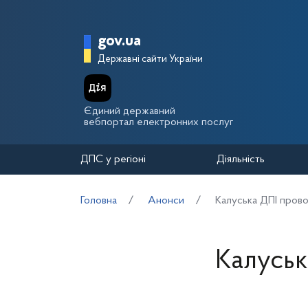
Перейти до основного вмісту
Головна сторінка Держа
gov.ua
Державні сайти України
Єдиний державний
вебпортал електронних послуг
ДПС у регіоні
Діяльність
Головна
Анонси
Калуська ДПІ прово
Калуськ