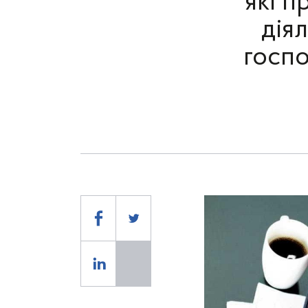
які 
дія
госпо