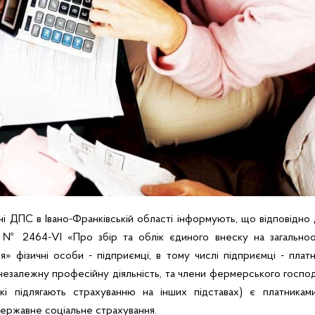
ні ДПС в Івано-Франківській області інформують, що відповідно 
 № 2464-VI «Про збір та облік єдиного внеску на загальноо
я» фізичні особи - підприємці, в тому числі підприємці - плат
 незалежну професійну діяльність, та члени фермерського госпо
кі підлягають страхуванню на інших підставах) є платника
державне соціальне страхування.