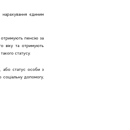
и нарахування єдиним
и отримують пенсію за
го віку та отримують
 такого статусу.
в, або статус особи з
о соціальну допомогу,