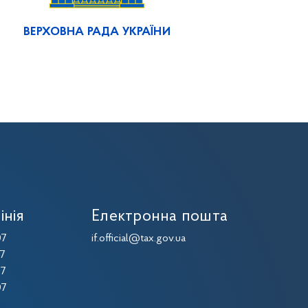
ВЕРХОВНА РАДА УКРАЇНИ
інія
Електронна пошта
07
if.official@tax.gov.ua
07
07
07