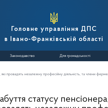
вної податкової служби України
Головне управління ДПС
в Івано-Франківській області
Законодавство
Для громадськості
, які провадять незалежну професійну діяльність, та члени ферм
набуття статусу пенсіонера