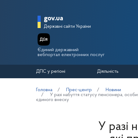
Перейти до основного вмісту
Головна сторінка Держа
gov.ua
Державні сайти України
Єдиний державний
вебпортал електронних послуг
ДПС у регіоні
Діяльність
Головна
Прес-центр
Новини
У разі набуття статусу пенсіонера, особи
єдиного внеску
У разі 