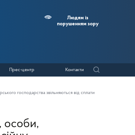
Людям із
порушенням зору
Прес-центр
Контакти
ерського господарства звільняються від сплати
, особи,