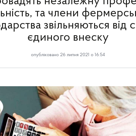
провадять незалежну профе
льність, та члени фермерсь
дарства звільняються від 
єдиного внеску
опубліковано 26 липня 2021 о 16:54