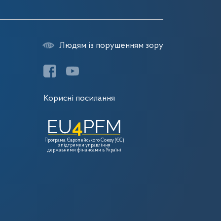
Людям із порушенням зору
Корисні посилання
Програма Європейського Союзу (ЄС)
з підтримки управління
державними фінансами в Україні