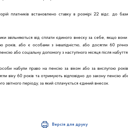
горій платників встановлено ставку в розмірі 22 відс. до баз
ники звільняються від сплати єдиного внеску за себе, якщо вон
ою років, або є особами з інвалідністю, або досягли 60 річно
пенсію або соціальну допомогу з наступного місяця після набуття
 особи набули право на пенсію за віком або за вислугою рокі
сягли віку 60 років та отримують відповідно до закону пенсію аб
го звітного періоду, за який сплачується єдиний внесок.
Версія для друку