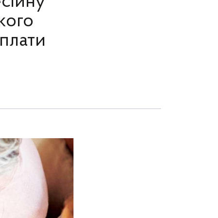
сійну
кого
сплати