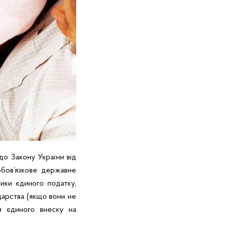
до Закону України від
бов’язкове державне
ники єдиного податку,
дарства (якщо вони не
ми єдиного внеску на