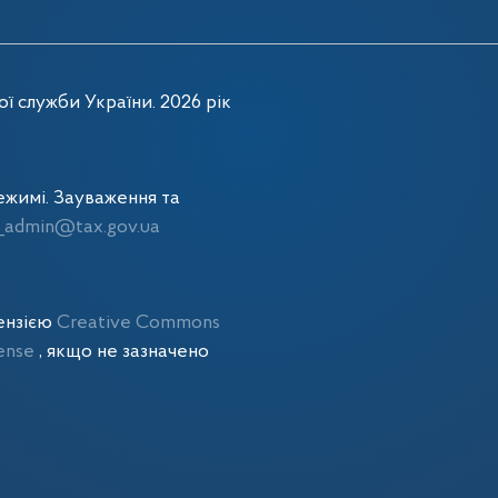
ї служби України. 2026 рік
жимі. Зауваження та
admin@tax.gov.ua
цензією
Creative Commons
cense
, якщо не зазначено