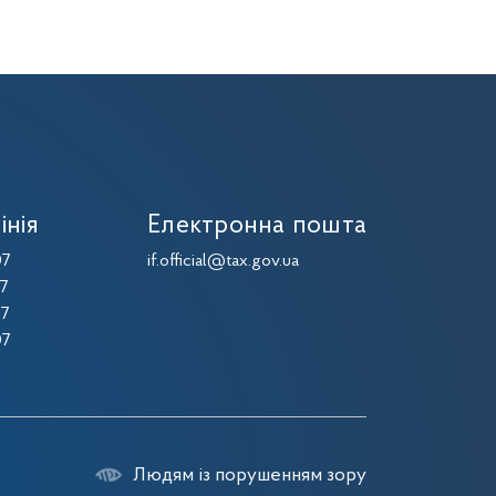
інія
Електронна пошта
07
if.official@tax.gov.ua
07
07
07
Людям із порушенням зору