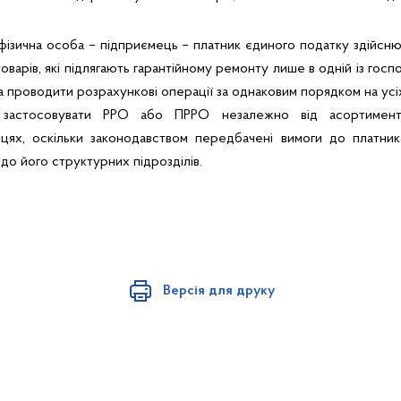
 фізична особа – підприємець – платник єдиного податку здійсню
варів, які підлягають гарантійному ремонту лише в одній із гос
на проводити розрахункові операції за однаковим порядком на усі
, застосовувати РРО або ПРРО незалежно від асортимент
цях, оскільки законодавством передбачені вимоги до платника
до його структурних підрозділів.
Версія для друку