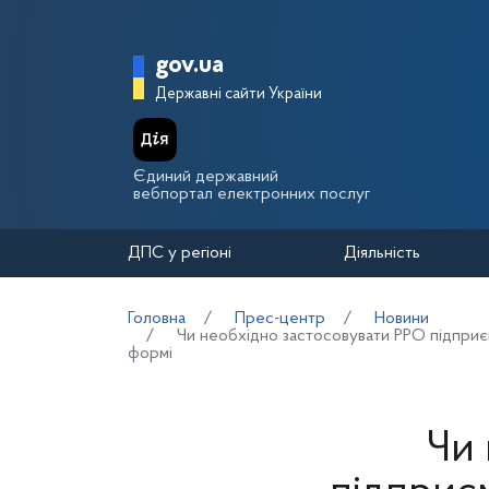
Перейти до основного вмісту
Головна сторінка Держа
gov.ua
Державні сайти України
Єдиний державний
вебпортал електронних послуг
ДПС у регіоні
Діяльність
Головна
Прес-центр
Новини
Чи необхідно застосовувати РРО підприємц
формі
Чи 