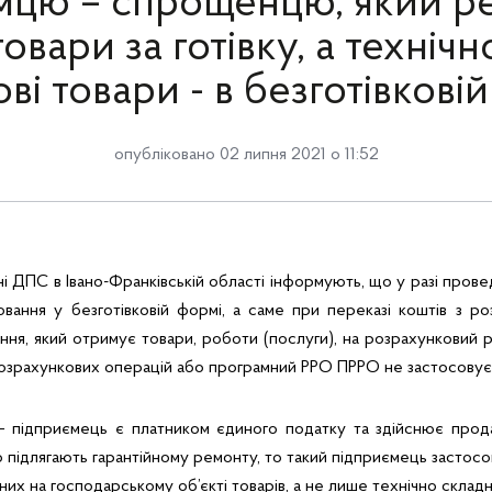
мцю – спрощенцю, який ре
товари за готівку, а технічн
ві товари - в безготівкові
опубліковано 02 липня 2021 о 11:52
ні ДПС в Івано-Франківській області інформують, що у разі прове
вання у безготівковій формі, а саме при переказі коштів з р
ння, який отримує товари, роботи (послуги), на розрахунковий 
озрахункових операцій або програмний РРО ПРРО не застосовує
– підприємець є платником єдиного податку та здійснює прод
о підлягають гарантійному ремонту, то такий підприємець застос
них на господарському об’єкті товарів, а не лише технічно складн