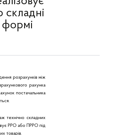
алізовує
о складні
й формі
дення розрахунків між
озрахункового рахунка
рахунок постачальника
ться.
аж технічно складних
овує РРО або ПРРО під
их товарів.