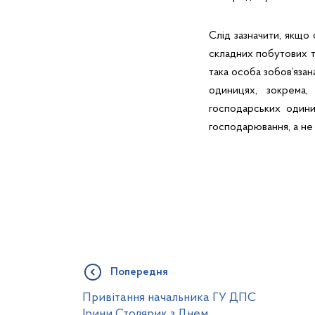
Слід зазначити, якщо
складних побутових то
така особа зобов’яза
одиницях, зокрема
господарських одини
господарювання, а не 
Попередня
Привітання начальника ГУ ДПС
Ірини Столярик з Днем