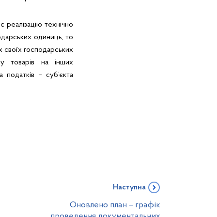
є реалізацію технічно
подарських одиниць, то
х своїх господарських
у товарів на інших
 податків – суб’єкта
Наступна
Оновлено план – графік
проведення документальних