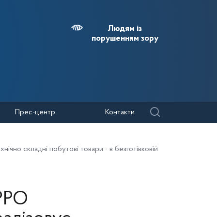
Людям із
порушенням зору
Прес-центр
Контакти
нічно складні побутові товари - в безготівковій
 РРО