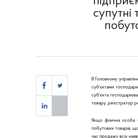
підприє
супутні 
побуто
В Головному управлін
суб’єктами господарю
суб’єкта господарюва
товару, реєстратор р
Якщо фізична особа 
побутових товарів, щ
час продажу всіх наяв