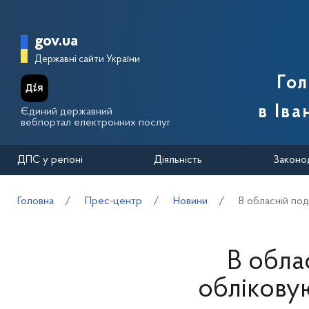
Перейти до основного вмісту
Головна сторінка Державної п
gov.ua
Державні сайти України
Го
в Іва
Єдиний державний
вебпортал електронних послуг
ДПС у регіоні
Діяльність
Законо
Головна
Прес-центр
Новини
В обласній под
В обла
обліковую