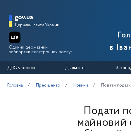
Перейти до основного вмісту
Головна сторінка Державної п
gov.ua
Державні сайти України
Го
в Іва
Єдиний державний
вебпортал електронних послуг
ДПС у регіоні
Діяльність
Законо
Головна
Прес-центр
Новини
Подати податк
Подати п
майновий 