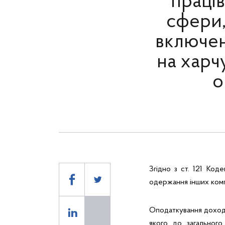
праці
сфери,
включен
на харч
о
Згідно з ст. 121 Код
одержання інших комп
Оподаткування доходів 
якого до загального