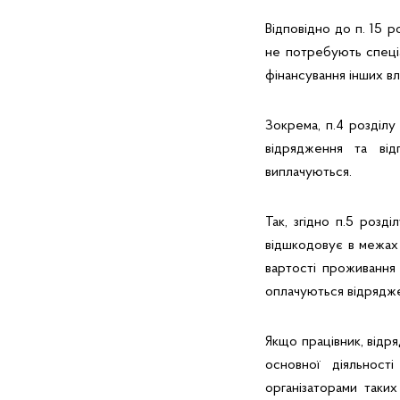
Відповідно до п. 15 р
не потребують спеціа
фінансування інших вл
Зокрема, п.4 розділу 
відрядження та від
виплачуються.
Так, згідно п.5 розділ
відшкодовує в межах 
вартості проживання
оплачуються відрядже
Якщо працівник, відр
основної діяльност
організаторами таки