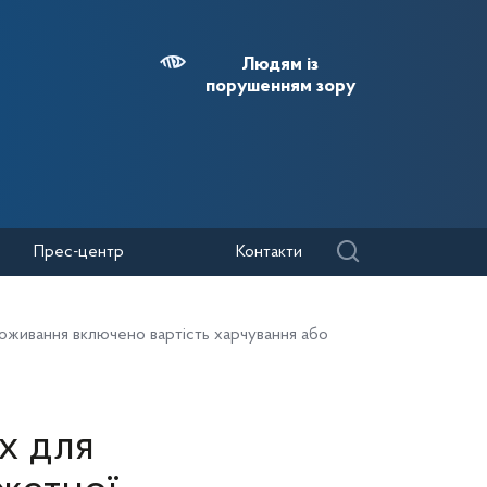
Людям із
порушенням зору
Прес-центр
Контакти
оживання включено вартість харчування або
х для