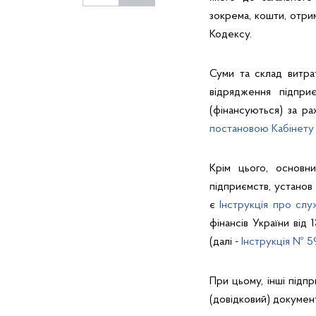
зокрема, кошти, отрим
Кодексу.
Суми та склад витра
відрядження підпри
(фінансуються) за рах
постановою Кабінету 
Крім цього, основн
підприємств, установ
є
Інструкція про слу
фінансів України від
(далі -
Інструкція № 5
При цьому, інші підп
(довідковий) документ