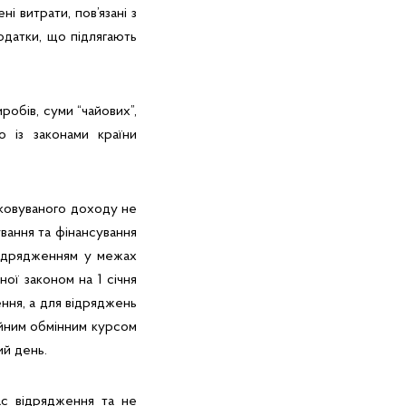
ні витрати, пов’язані з
податки, що підлягають
обів, суми “чайових”,
о із законами країни
атковуваного доходу не
вання та фінансування
 відрядженням у межах
ної законом на 1 січня
ння, а для відряджень
ійним обмінним курсом
ий день.
ас відрядження та не