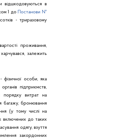
ти відшкодовуються в
ком 1 до
Постанови №
дсотків - триразовому
вартості проживання,
 харчувався, залежить
- фізичної особи, яка
органів підприємств,
м порядку витрат на
ня багажу, бронювання
ння (у тому числі на
ож включених до таких
асування одягу, взуття
рмлення закордонних