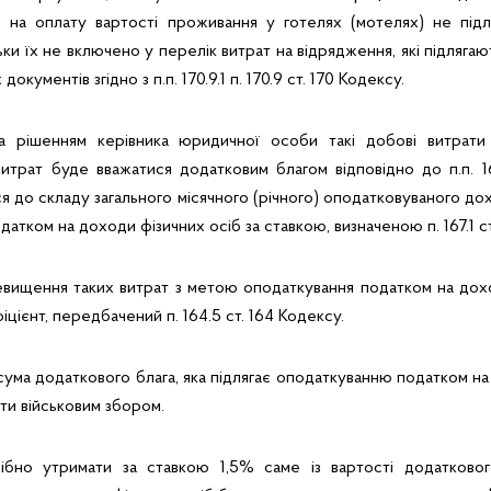
в на оплату вартості проживання у готелях (мотелях) не підл
ьки їх не включено у перелік витрат на відрядження, які підляга
окументів згідно з п.п. 170.9.1 п. 170.9 ст. 170 Кодексу.
а рішенням керівника юридичної особи такі добові витрати
витрат буде вважатися додатковим благом відповідно до п.п. 164
ся до складу загального місячного (річного) оподатковуваного до
датком на доходи фізичних осіб за ставкою, визначеною п. 167.1 ст
евищення таких витрат з метою оподаткування податком на дохо
іцієнт, передбачений п. 164.5 ст. 164 Кодексу.
 сума додаткового блага, яка підлягає оподаткуванню податком на
ти військовим збором.
рібно утримати за ставкою 1,5% саме із вартості додаткового