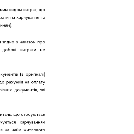
мим видом витрат, що
рати на харчування та
нням).
згідно з наказом про
у добові витрати не
ументів (в оригіналі)
до рахунків на оплату
зних документів, які
питань, що стосуються
чується харчуванням
ів на найм житлового