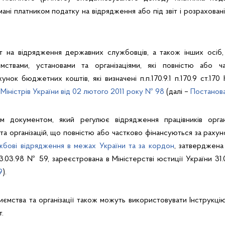
ані платником податку на відрядження або під звіт і розраховані зг
т на відрядження державних службовців, а також інших осіб
ємствами, установами та організаціями, які повністю або ч
унок бюджетних коштів, які визначені п.п.170.9.1 п.170.9 ст.17
Міністрів України від 02 лютого 2011 року № 98
(далі –
Постанов
им документом, який регулює відрядження працівників орган
 та організацій, що повністю або частково фінансуються за раху
жбові відрядження в межах України та за кордон
, затверджена
 13.03.98 № 59, зареєстрована в Міністерстві юстиції України 3
9
).
риємства та організації також можуть використовувати Інструк
.