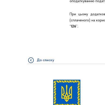
оподаткуванню податк
При цьому додатков
(сплаченого) на кори
“
126
”
.
До списку