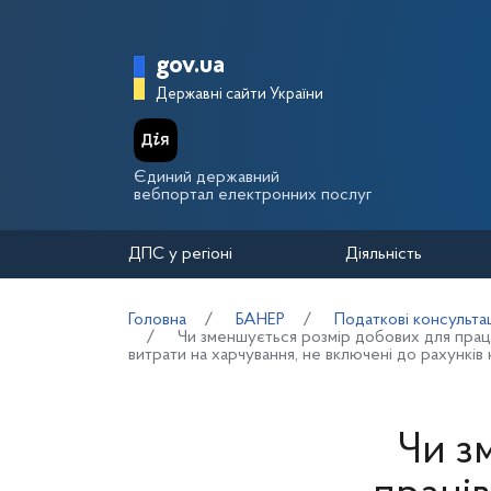
Перейти до основного вмісту
Головна сторінка Держа
gov.ua
Державні сайти України
Єдиний державний
вебпортал електронних послуг
ДПС у регіоні
Діяльність
Головна
БАНЕР
Податкові консультац
Чи зменшується розмір добових для прац
витрати на харчування, не включені до рахунків
Чи з