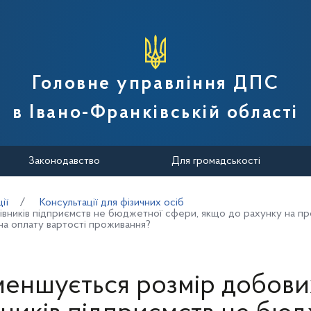
вної податкової служби України
Головне управління ДПС
в Івано-Франківській області
Законодавство
Для громадськості
ії
Консультації для фізичних осіб
івників підприємств не бюджетної сфери, якщо до рахунку на пр
 на оплату вартості проживання?
меншується розмір добови