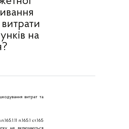
жетної
живання
 витрати
унків на
я?
дшкодування витрат та
165.1.11 п.165.1 ст.165
датку не включаються