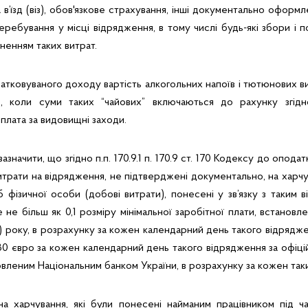
 в’їзд (віз), обов'язкове страхування, інші документально оформле
перебування у місці відрядження, в тому числі будь-які збори і 
йсненням таких витрат.
тковуваного доходу вартість алкогольних напоїв і тютюнових вир
в, коли суми таких “чайових” включаються до рахунку згідн
плата за видовищні заходи.
азначити, що згідно п.п. 170.9.1 п. 170.9 ст. 170 Кодексу до опод
трати на відрядження, не підтверджені документально, на харчу
 фізичної особи (добові витрати), понесені у зв’язку з таким
е не більш як 0,1 розміру мінімальної заробітної плати, встановле
о) року, в розрахунку за кожен календарний день такого відрядже
80 євро за кожен календарний день такого відрядження за офіц
овленим Національним банком України, в розрахунку за кожен так
на харчування, які були понесені найманим працівником під ч