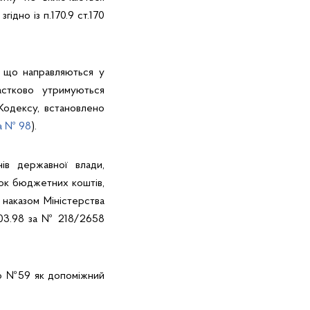
ідно із п.170.9 ст.170
, що направляються у
астково утримуються
0 Кодексу, встановлено
а № 98
).
ів державної влади,
нок бюджетних коштів,
 наказом Міністерства
1.03.98 за № 218/2658
цію №59 як допоміжний