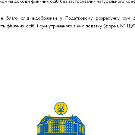
ом на доходи фізичних осіб без застосування натурального коеф
е благо слід відобразити у Податковому розрахунку сум д
сть фізичних осіб, і сум утриманого з них податку (форма № 1Д