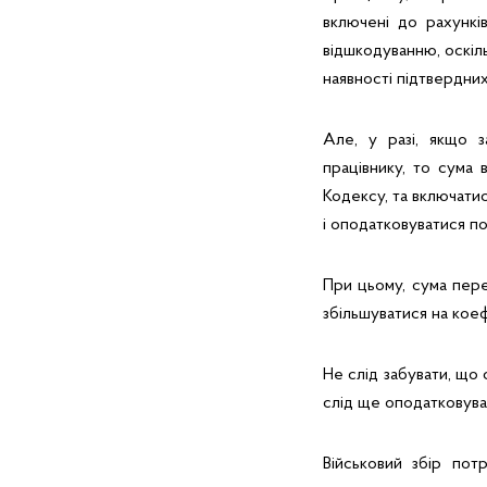
включені до рахункі
відшкодуванню, оскіл
наявності підтвердних д
Але, у разі, якщо з
працівнику, то сума 
Кодексу, та включати
і оподатковуватися по
При цьому, сума пер
збільшуватися на коеф
Не слід забувати, що
слід ще оподатковува
Військовий збір пот