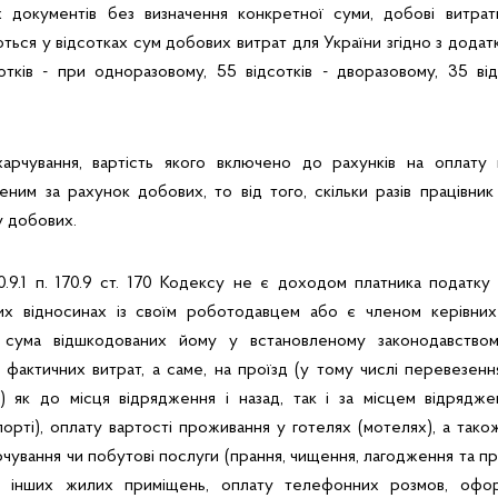
х документів без визначення конкретної суми, добові витра
ються у відсотках сум добових витрат для України згідно з додат
отків - при одноразовому, 55 відсотків - дворазовому, 35 ві
харчування, вартість якого включено до рахунків на оплату 
ним за рахунок добових, то від того, скільки разів працівник
у добових.
70.9.1 п. 170.9 ст. 170 Кодексу не є доходом платника податку 
х відносинах із своїм роботодавцем або є членом керівних 
ій, сума відшкодованих йому у встановленому законодавство
фактичних витрат, а саме, на проїзд (у тому числі перевезен
в) як до місця відрядження і назад, так і за місцем відрядже
рті), оплату вартості проживання у готелях (мотелях), а так
рчування чи побутові послуги (прання, чищення, лагодження та пр
йм інших жилих приміщень, оплату телефонних розмов, офо