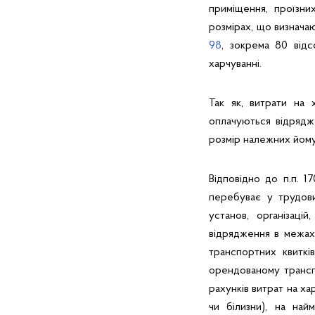
приміщення, проїзни
розмірах, що визнача
98
, зокрема 80 відс
харчуванні.
Так як, витрати на 
оплачуються відрядже
розмір належних йом
Відповідно до п.п. 1
перебуває у трудови
установ, організац
відрядження в межах 
транспортних квиткі
орендованому транспо
рахунків витрат на ха
чи білизни), на на