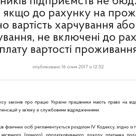
вників підприємств не бюд
 якщо до рахунку на про
о вартість харчування або
ування, не включені до рах
плату вартості проживанн
опубліковано 16 січня 2017 о 12:32
ексу законів про працю України працівники мають право на ві
енсацій у зв’язку зі службовими відрядженнями.
фізичних осіб регламентується розділом IV Кодексу, згідно із п.п.
 місячного (річного) оподатковуваного доходу платника по