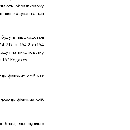
ягають обов’язковому
ють відшкодуванню при
 будуть відшкодовані
.2.17 п. 164.2 ст.164
ходу платника податку
. 167 Кодексу.
ди фізичних осіб має
 доходи фізичних осіб
 блага, яка підлягає