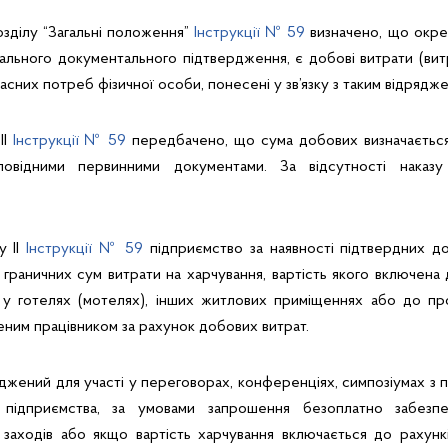
озділу “Загальні положення”
Інструкції № 59
визначено, що окре
льного документального підтвердження, є добові витрати (вит
асних потреб фізичної особи, понесені у зв’язку з таким відрядже
II
Інструкції № 59
передбачено, що сума добових визначається 
повідними первинними документами. За відсутності наказ
у II
Інструкції № 59
підприємство за наявності підтвердних док
граничних сум витрати на харчування, вартість якого включена 
 у готелях (мотелях), інших житлових приміщеннях або до прої
ним працівником за рахунок добових витрат.
яджений для участі у переговорах, конференціях, симпозіумах з 
і підприємства, за умовами запрошення безоплатно забезпе
х заходів або якщо вартість харчування включається до рахунк