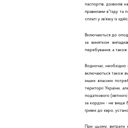
паспортів, дозволів на
правилами в’'їзду та 
сплаті у зв’язку із зді
Включаються до опода
за винятком випадкі
перебування, а також 
Водночас, необхідно з
включаються також ви
інших власних потреб
території України, ал
податкового (звітног
за кордон - не вище 
гривні до євро, устан
При цьому, витрати 