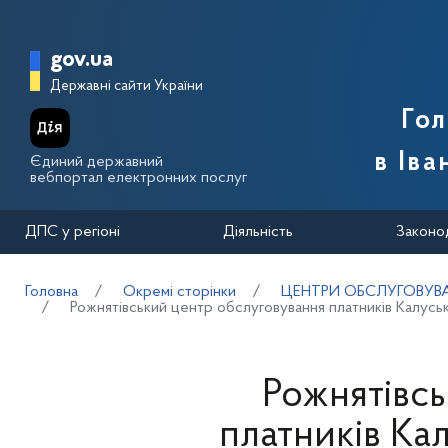
Перейти до основного вмісту
Головна сторінка Державної п
gov.ua
Державні сайти України
Го
в Іва
Єдиний державний
вебпортал електронних послуг
ДПС у регіоні
Діяльність
Законо
Головна
Окремі сторінки
ЦЕНТРИ ОБСЛУГОВУВА
Рожнятівський центр обслуговування платників Калуськ
Рожнятівс
платників Ка