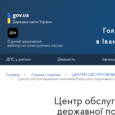
Перейти до основного вмісту
Головна сторінка Державної п
gov.ua
Державні сайти України
Го
в Іва
Єдиний державний
вебпортал електронних послуг
ДПС у регіоні
Діяльність
Законо
Головна
Окремі сторінки
ЦЕНТРИ ОБСЛУГОВУВА
Центр обслуговування платників Калуської державної п
Центр обслуг
державної по