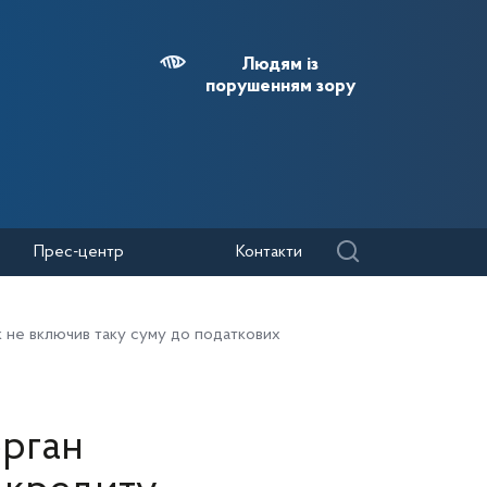
Людям із
порушенням зору
Прес-центр
Контакти
 не включив таку суму до податкових
рган