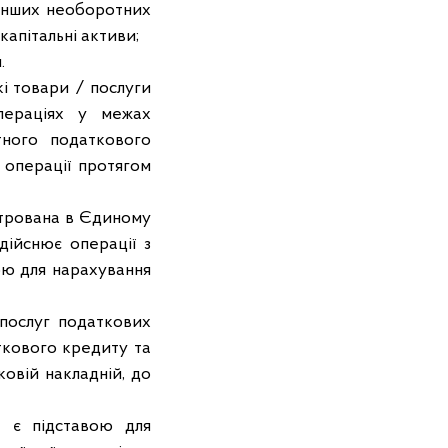
 інших необоротних
капітальні активи;
.
і товари / послуги
пераціях у межах
тного податкового
 операції протягом
єстрована в Єдиному
дійснює операції з
вою для нарахування
 послуг податкових
кового кредиту та
ковій накладній, до
Н є підставою для