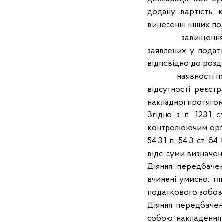
додану вартість,
винесенні інших по
завищення сум по
заявлених у подат
відповідно до розд
наявності помило
відсутності реєст
накладної протяго
Згідно з п. 123.1
контролюючим орган
54.3.1 п. 54.3 ст.
відс. суми визначе
Діяння, передбачені
вчинені умисно, тя
податкового зобов’яз
Діяння, передбачені
собою накладення 