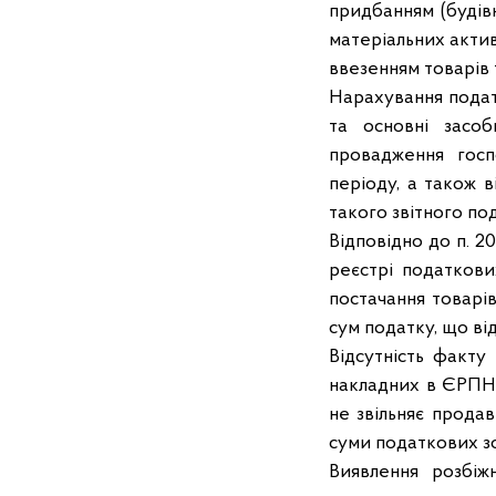
придбанням (будів
матеріальних актив
ввезенням товарів 
Нарахування подат
та основні засо
провадження госп
періоду, а також 
такого звітного по
Відповідно до п. 2
реєстрі податкови
постачання товарів
сум податку, що ві
Відсутність факту
накладних в ЄРПН
не звільняє продав
суми податкових зо
Виявлення розбіж