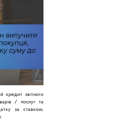
ий кредит звітного
оварів / послуг та
датку за ставкою,
: