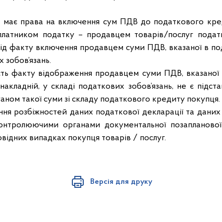
 має права на включення сум ПДВ до податкового кред
 платником податку – продавцем товарів/послуг подат
д факту включення продавцем суми ПДВ, вказаної в под
 зобов’язань.
ість факту відображення продавцем суми ПДВ, вказаної 
акладній, у складі податкових зобов’язань, не є підст
ном такої суми зі складу податкового кредиту покупця.
ння розбіжностей даних податкової декларації та дани
онтролюючими органами документальної позапланової 
овідних випадках покупця товарів / послуг.
Версія для друку