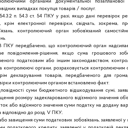
ролюючими органами документальної позапланової в
овідних випадках покупця товарів / послуг.
54.3.2 п. 54.3 ст. 54 ПКУ у разі, якщо дані перевірок ре
в, крім електронної перевірки, свідчать, зокрема, п
’язань, контролюючий орган зобов’язаний самостій
нь.
58 ПКУ передбачено, що контролюючий орган надсилає
ве повідомлення-рішення, якщо сума грошового зобо
аченого податковим або іншим законодавством, контро
а контролюючі органи, розраховується контролюючим 
рім декларування товарів, передбаченого для гром
вірки контролюючим органом встановлено факт:
і суми бюджетного відшкодування сумі, заявлен
ення розміру задекларованого від’ємного значення об’
ок або від’ємного значення суми податку на додану вар
 відповідно до розд. V ПКУ;
вищення суми податкових зобов’язань, заявленої у по
уми податкового кредиту, заявленої у податковій декла