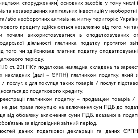
ництвом, спорудженням) основних засобів, у тому числі
ів та незавершених капітальних інвестицій у необоротні 
та/або необоротних активів на митну територію України
кового кредиту здійснюється незалежно від того, чи так
би почали використовуватися в оподатковуваних о
одарської діяльності платника податку протягом зві
від того, чи здійснював платник податку оподатковувані
даткового періоду.
01.10 ст. 201 ПКУ податкова накладна, складена та заре
х накладних (далі – ЄРПН) платником податку, який з
 / послуг, є для покупця таких товарів / послуг підста
дносяться до податкового кредиту.
 реєстрації платником податку – продавцем товарів /
 не дає права покупцю на включення сум ПДВ до подат
ця від обов’язку включення суми ПДВ, вказаної в подат
бов’язань за відповідний звітний період.
ностей даних податкової декларації та даних ЄРП