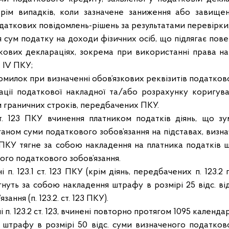
 крім випадків, коли зазначене заниження або завище
даткових повідомлень-рішень за результатами перевірки
датку на доходи фізичних осіб, що підлягає пове
кових деклараціях, зокрема при використанні права н
. IV ПКУ;
к при визначенні обов’язкових реквізитів податкової
рації податкової накладної та/або розрахунку коригув
м граничних строків, передбачених ПКУ.
 ст. 123 ПКУ вчинення платником податків діянь, що з
ом суми податкового зобов’язання на підставах, визнач
 54 ПКУ тягне за собою накладення на платника податків 
ного податкового зобов’язання.
 п. 123.1 ст. 123 ПКУ (крім діянь, передбачених п. 123.2 п
гнуть за собою накладення штрафу в розмірі 25 відс. в
ання (п. 123.2. ст. 123 ПКУ).
 п. 123.2 ст. 123, вчинені повторно протягом 1095 календар
штрафу в розмірі 50 відс. суми визначеного податковог