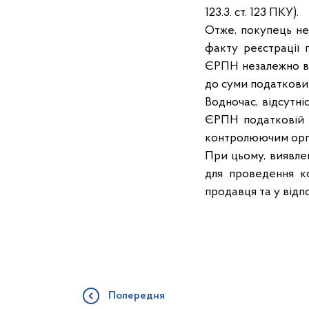
123.3. ст. 123 ПКУ).
Отже, покупець не
факту реєстрації
ЄРПН незалежно ві
до суми податкових
Водночас, відсутн
ЄРПН податковій н
контролюючим орга
При цьому, виявле
для проведення к
продавця та у відп
Попередня