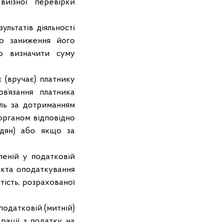
иїзної перевірки
зультатів діяльності
ро заниження його
но визначити суму
 (вручає) платнику
в’язання платника
ль за дотриманням
органом відповідно
адян) або якщо за
ій у податковій
єкта оподаткування
тість, розрахованої
датковій (митній)
рації з податку на