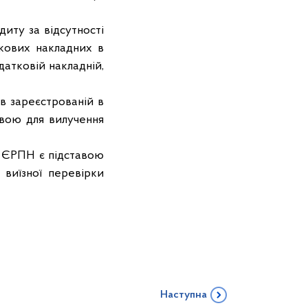
иту за відсутності
кових накладних в
атковій накладній,
в зареєстрованій в
авою для вилучення
х ЄРПН є підставою
виїзної перевірки
Наступна