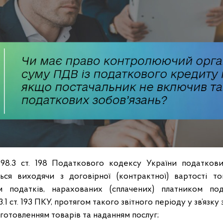
198.3 ст. 198 Податкового кодексу України податков
ься виходячи з договірної (контрактної) вартості т
м податків, нарахованих (сплачених) платником по
.1 ст. 193 ПКУ, протягом такого звітного періоду у зв’язку з
готовленням товарів та наданням послуг;