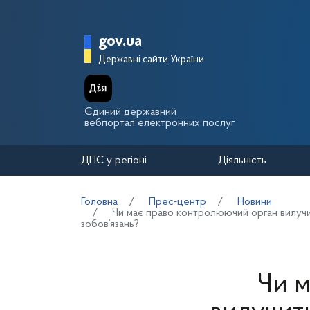
Перейти до основного вмісту
Головна сторінка Держа
gov.ua
Державні сайти України
Єдиний державний
вебпортал електронних послуг
ДПС у регіоні
Діяльність
Головна
Прес-центр
Новини
Чи має право контролюючий орган вилучи
зобов’язань?
Чи 