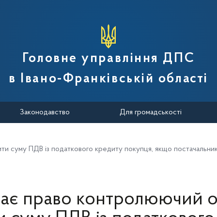
вної податкової служби України
Головне управління ДПС
в Івано-Франківській області
Законодавство
Для громадськості
ти суму ПДВ із податкового кредиту покупця, якщо постачальник
має право контролюючий о