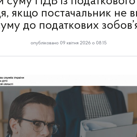
и суму ПДВ із податкового
я, якщо постачальник не 
суму до податкових зобов’
опубліковано 09 квітня 2026 о 08:15