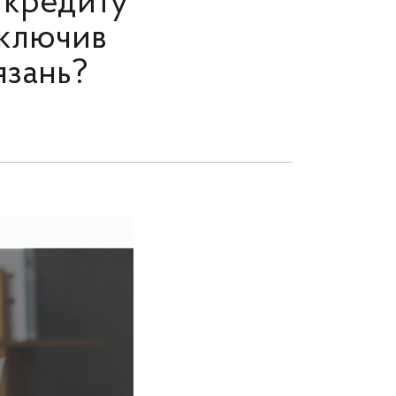
 кредиту
включив
язань?