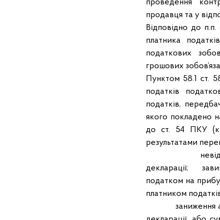
проведення конт
продавця та у відп
Відповідно до п.п. 
платника податкі
податкових зобов
грошових зобов’яза
Пунктом 58.1 ст. 
податків податко
податків, передб
якого покладено н
до ст. 54 ПКУ (к
результатами пере
невідповідност
декларації; завищ
податком на прибут
платником податків
заниження або за
декларації, або с