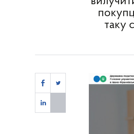
вилучит
покупц
таку 