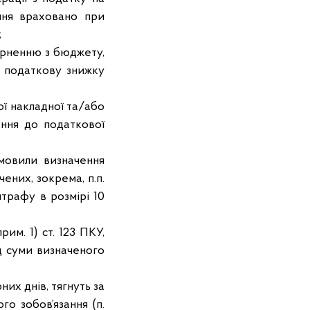
ння враховано при
;
рненню з бюджету,
а податкову знижку
 накладної та/або
ання до податкової
умовили визначення
ених, зокрема, п.п.
штрафу в розмірі 10
рим. 1) ст. 123 ПКУ,
ід суми визначеного
них днів, тягнуть за
о зобов’язання (п.