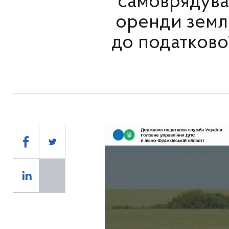
самоврядува
оренди землі
до податково