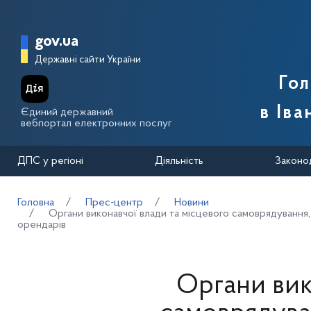
Перейти до основного вмісту
Головна сторінка Державної п
gov.ua
Державні сайти України
Го
в Іва
Єдиний державний
вебпортал електронних послуг
ДПС у регіоні
Діяльність
Законо
Головна
Прес-центр
Новини
Органи виконавчої влади та місцевого самоврядування,
орендарів
Органи вик