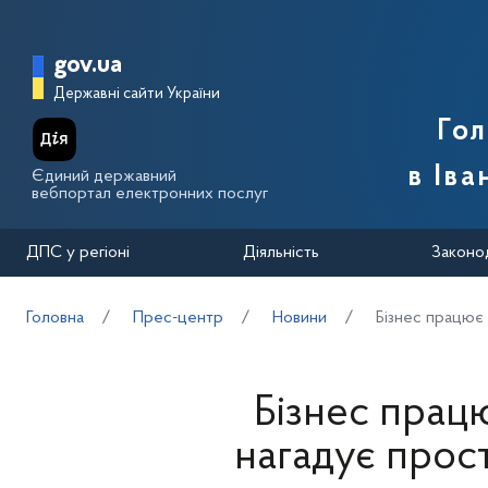
Перейти до основного вмісту
Головна сторінка Державної п
gov.ua
Державні сайти України
Го
в Іва
Єдиний державний
вебпортал електронних послуг
ДПС у регіоні
Діяльність
Законо
Головна
Прес-центр
Новини
Бізнес працює
Бізнес прац
нагадує прос