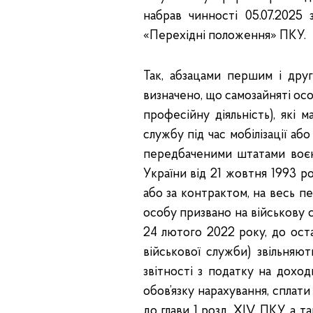
набрав чинності 05.07.2025 
«Перехідні положення» ПКУ.
Так, абзацами першим і дру
визначено, що самозайняті осо
професійну діяльність), які 
службу під час мобілізації або
передбаченими штатами воєнн
України від 21 жовтня 1993 р
або за контрактом, на весь пе
особу призвано на військову 
24 лютого 2022 року, до оста
військової служби) звільняют
звітності з податку на доход
обов’язку нарахування, сплати
до глави 1 розд. XIV ПКУ, а т