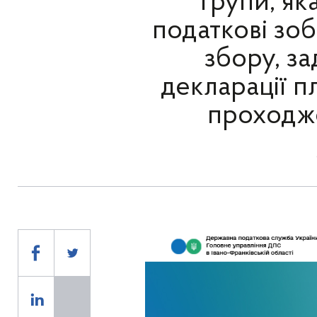
групи, як
податкові зоб
збору, за
декларації п
проходже