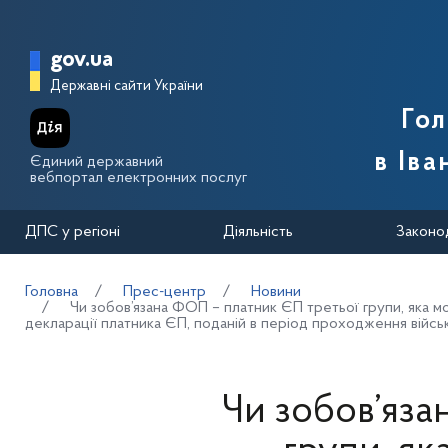
Перейти до основного вмісту
Головна сторінка Державної п
gov.ua
Державні сайти України
Го
в Іва
Єдиний державний
вебпортал електронних послуг
ДПС у регіоні
Діяльність
Законо
Головна
Прес-центр
Новини
Чи зобов’язана ФОП – платник ЄП третьої групи, яка мо
декларації платника ЄП, поданій в період проходження війсь
Чи зобов’яза