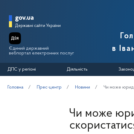
Перейти до основного вмісту
Головна сторінка Державної п
gov.ua
Державні сайти України
Го
в Іва
Єдиний державний
вебпортал електронних послуг
ДПС у регіоні
Діяльність
Законо
Головна
Прес-центр
Новини
Чи може юридич
Чи може юри
скористатися