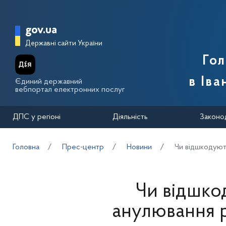
Перейти до основного вмісту
Головна сторінка Державної п
gov.ua
Державні сайти України
Го
в Іва
Єдиний державний
вебпортал електронних послуг
ДПС у регіоні
Діяльність
Законо
Головна
Прес-центр
Новини
Чи відшкодують
Чи відшко
анулювання р