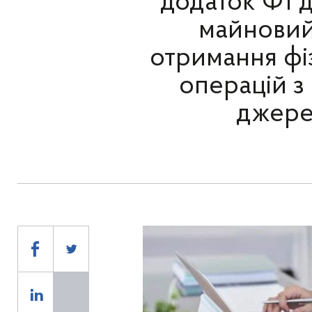
додаток Ф1 д
майновий 
отримання фі
операцій з
джере