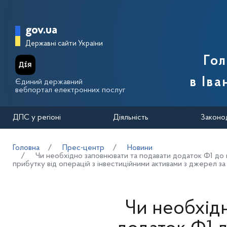
Перейти до основного вмісту
Головна сторінка Державної п
gov.ua
Державні сайти України
Го
в Іва
Єдиний державний
вебпортал електронних послуг
ДПС у регіоні
Діяльність
Законо
Головна
Прес-центр
Новини
Чи необхідно заповнювати та подавати додаток Ф1 до 
прибутку від операцій з інвестиційними активами з джерел з
Чи необхід