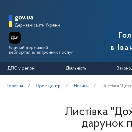
Перейти до основного вмісту
Головна сторінка Державної п
gov.ua
Державні сайти України
Го
в Іва
Єдиний державний
вебпортал електронних послуг
ДПС у регіоні
Діяльність
Законо
Головна
Прес-центр
Новини
Листівка "Дох
Листівка "До
дарунок п