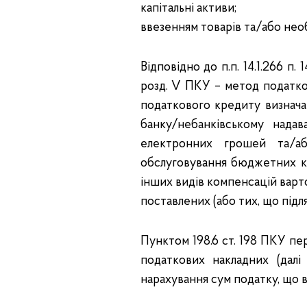
капітальні активи;
ввезенням товарів та/або нео
Відповідно до п.п. 14.1.266 п.
розд. V ПКУ – метод податков
податкового кредиту визнача
банку/небанківському надав
електронних грошей та/аб
обслуговування бюджетних ко
інших видів компенсацій варт
поставлених (або тих, що підля
Пунктом 198.6 ст. 198 ПКУ пе
податкових накладних (далі
нарахування сум податку, що 