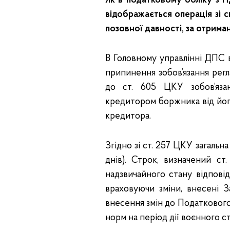
Як в податковому обліку з 
відображається операція зі 
позовної давності, за отриман
В Головному управлінні ДПС в
припинення зобов’язання регл
до ст. 605 ЦКУ зобов’язан
кредитором боржника від його
кредитора.
Згідно зі ст. 257 ЦКУ загальн
днів). Строк, визначений ст
надзвичайного стану відпові
враховуючи зміни, внесені 
внесення змін до Податкового
норм на період дії воєнного ст