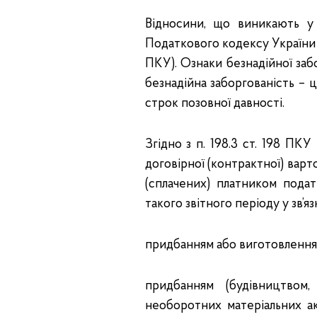
Відносини, що виникають у 
Податкового кодексу України від
ПКУ). Ознаки безнадійної заборг
безнадійна заборгованість – ц
строк позовної давності.
Згідно з п. 198.3 ст. 198 ПК
договірної (контрактної) варт
(сплачених) платником подат
такого звітного періоду у зв’язк
придбанням або виготовленням
придбанням (будівництвом
необоротних матеріальних ак