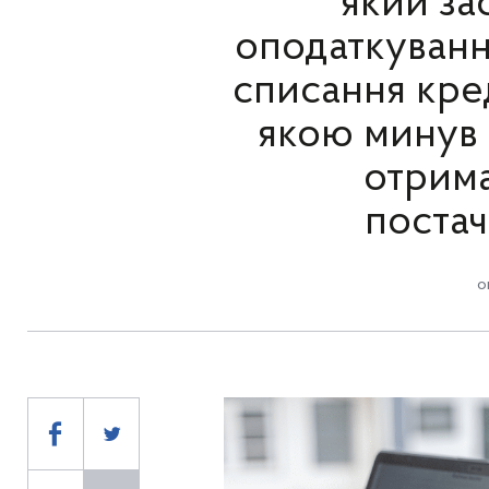
який за
оподаткування
списання кред
якою минув т
отрима
постач
о