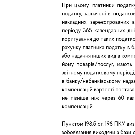
При цьому, платники податку
податку, зазначені в податк
накладних, зареєстрованих
періоду 365 календарних дні
коригування до таких податков
рахунку платника податку в б
або надання інших видів компе
йому товарів/послуг, мают
звітному податковому періоді,
в банку/небанківському надав
компенсацій вартості поставле
не пізніше ніж через 60 кал
компенсацій.
Пунктом 198.5 ст. 198 ПКУ ви
зобов’язання виходячи з бази о