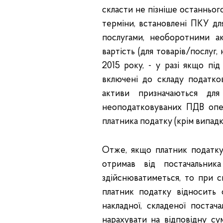
скласти не пізніше останньог
терміни, встановлені ПКУ дл
послугами, необоротними а
вартість (для товарів/послуг
2015 року, - у разі якщо пі
включені до складу податков
активи призначаються для
неоподатковуваних ПДВ опер
платника податку (крім випадкі
Отже, якщо платник податку
отримав від постачальник
здійснюватиметься, то при с
платник податку відносить
накладної, складеної поста
нарахувати на відповідну су