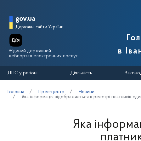
Перейти до основного вмісту
Головна сторінка Державної п
gov.ua
Державні сайти України
Го
в Іва
Єдиний державний
вебпортал електронних послуг
ДПС у регіоні
Діяльність
Законо
Головна
Прес-центр
Новини
Яка інформація відображається в реєстрі платників єди
Яка інформац
платник