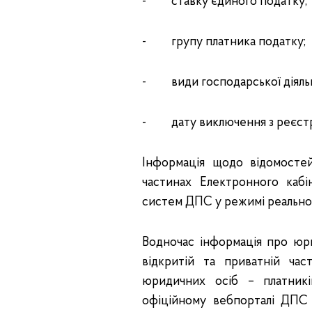
- ставку єдиного податку;
- групу платника податку;
- види господарської діяльно
- дату виключення з реєстру
Інформація щодо відомостей
частинах Електронного кабі
систем ДПС у режимі реальног
Водночас інформація про юри
відкритій та приватній ча
юридичних осіб – платник
офіційному вебпорталі ДПС