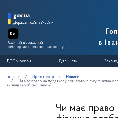
Перейти до основного вмісту
Головна сторінка Державної п
gov.ua
Державні сайти України
Го
в Іва
Єдиний державний
вебпортал електронних послуг
ДПС у регіоні
Діяльність
Законо
Головна
Прес-центр
Новини
Чи має право на податкову соціальну пільгу фізична ос
вигляді заробітної плати?
Чи має право 