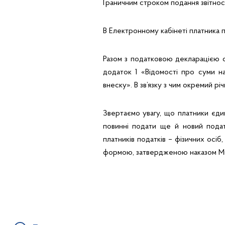
Граничним строком подання звітності
В Електронному кабінеті платника 
Разом з податковою декларацією 
додаток 1 «Відомості про суми н
внеску». В зв’язку з чим окремий р
Звертаємо увагу, що платники єдино
повинні подати ще й новий подат
платників податків – фізичних осіб
формою, затвердженою наказом Міні