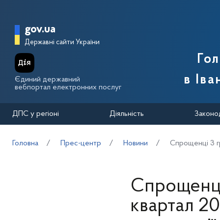
Перейти до основного вмісту
Головна сторінка Державної п
gov.ua
Державні сайти України
Го
в Іва
Єдиний державний
вебпортал електронних послуг
ДПС у регіоні
Діяльність
Законо
Головна
Прес-центр
Новини
Спрощенці 3 гр
Спрощенці 
квартал 2