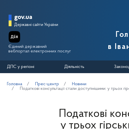
Перейти до основного вмісту
Головна сторінка Державної п
gov.ua
Державні сайти України
Го
в Іва
Єдиний державний
вебпортал електронних послуг
ДПС у регіоні
Діяльність
Законо
Головна
Прес-центр
Новини
Податкові консультації стали доступнішими: у трьох г
Податкові кон
у трьох гірсь