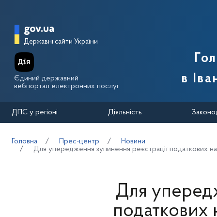
Перейти до основного вмісту
Головна сторінка Державної п
gov.ua
Державні сайти України
Го
в Іва
Єдиний державний
вебпортал електронних послуг
ДПС у регіоні
Діяльність
Законо
Головна
Прес-центр
Новини
Для упередження зупинення реєстрації податкових н
Для упередж
податкових 