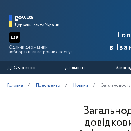
Перейти до основного вмісту
Головна сторінка Державної п
gov.ua
Державні сайти України
Го
в Іва
Єдиний державний
вебпортал електронних послуг
ДПС у регіоні
Діяльність
Законо
Головна
Прес-центр
Новини
Загальнодоступ
Загально
довідкови