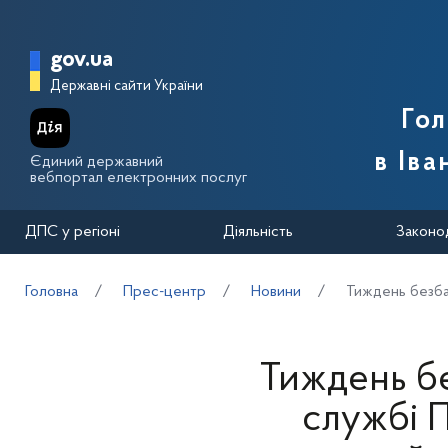
Перейти до основного вмісту
Головна сторінка Державної п
gov.ua
Державні сайти України
Го
в Іва
Єдиний державний
вебпортал електронних послуг
ДПС у регіоні
Діяльність
Законо
Головна
Прес-центр
Новини
Тиждень безба
Тиждень бе
службі 