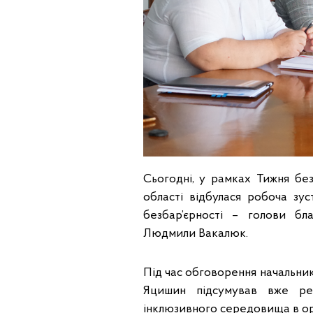
Сьогодні, у рамках Тижня без
області відбулася робоча зу
безбар’єрності – голови бла
Людмили Вакалюк.
Під час обговорення начальник
Яцишин підсумував вже ре
інклюзивного середовища в о