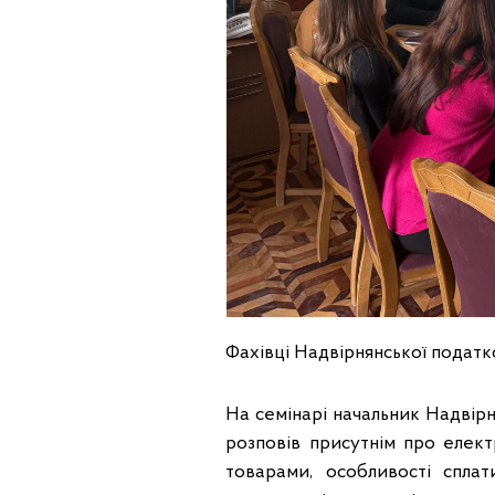
Фахівці Надвірнянської податко
На семінарі начальник Надвірн
розповів присутнім про елект
товарами, особливості сплат