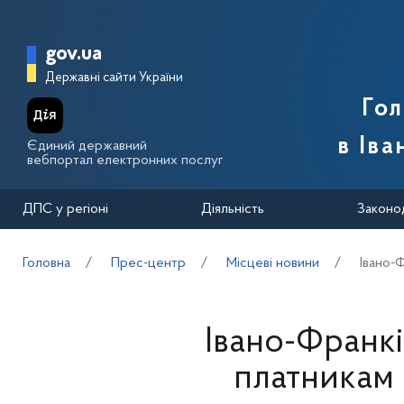
Перейти до основного вмісту
Головна сторінка Державної п
gov.ua
Державні сайти України
Го
в Іва
Єдиний державний
вебпортал електронних послуг
ДПС у регіоні
Діяльність
Законо
Головна
Прес-центр
Місцеві новини
Івано-
Івано-Франкі
платникам 