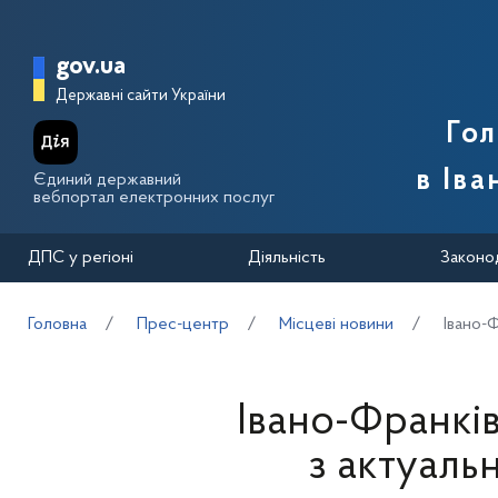
Перейти до основного вмісту
Головна сторінка Державної п
gov.ua
Державні сайти України
Го
в Іва
Єдиний державний
вебпортал електронних послуг
ДПС у регіоні
Діяльність
Законо
Головна
Прес-центр
Місцеві новини
Івано-Ф
Івано-Франків
з актуаль