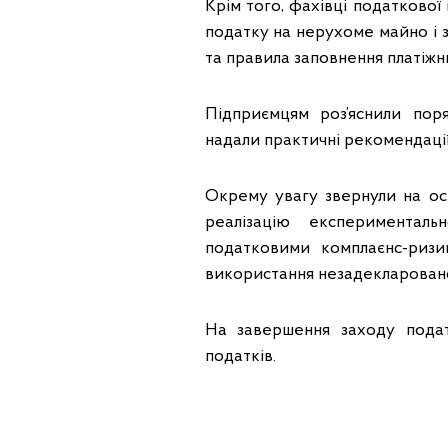
Крім того, фахівці податкової
податку на нерухоме майно і з
та правила заповнення платіжни
Підприємцям роз’яснили пор
надали практичні рекомендаці
Окрему увагу звернули на осн
реалізацію експериментал
податковими комплаєнс-ризи
використання незадекларовано
На завершення заходу податк
податків.