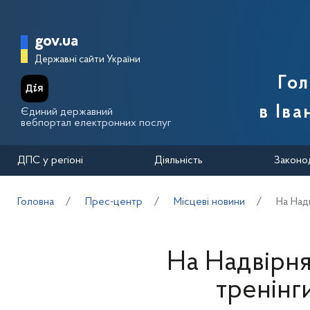
Перейти до основного вмісту
Головна сторінка Державної п
gov.ua
Державні сайти України
Го
в Іва
Єдиний державний
вебпортал електронних послуг
ДПС у регіоні
Діяльність
Законо
Головна
Прес-центр
Місцеві новини
На Надв
На Надвірня
тренінг