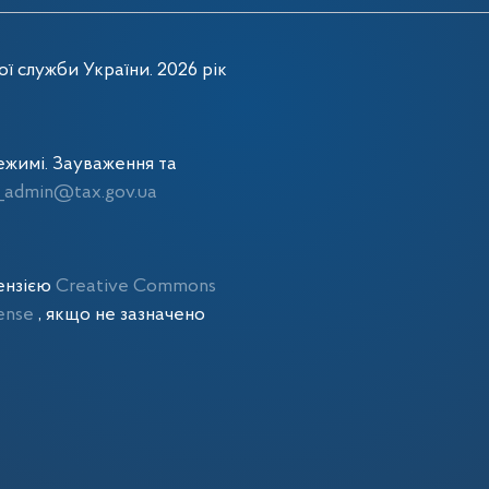
ї служби України. 2026 рік
жимі. Зауваження та
admin@tax.gov.ua
цензією
Creative Commons
cense
, якщо не зазначено