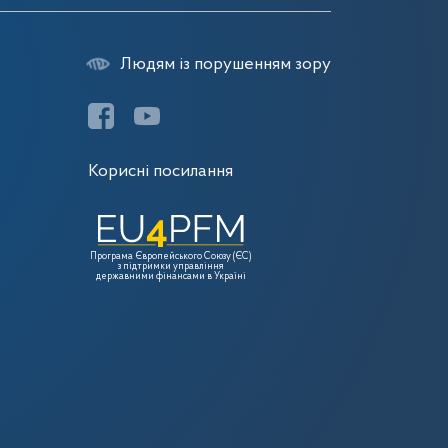
Людям із порушенням зору
Корисні посилання
Програма Європейського Союзу (ЄС)
з підтримки управління
державними фінансами в Україні