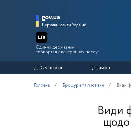
Перейти до основного вмісту
Головна сторінка Держа
gov.ua
Державні сайти України
Єдиний державний
вебпортал електронних послуг
ДПС у регіоні
Діяльність
Головна
Брошури та листівки
Види ф
Види ф
щодо 