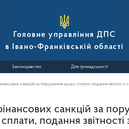
вної податкової служби України
Головне управління ДПС
в Івано-Франківській області
Законодавство
Для громадськості
інансових санкцій за порушення щодо сплати, подання звітності 
інансових санкцій за по
сплати, подання звітності