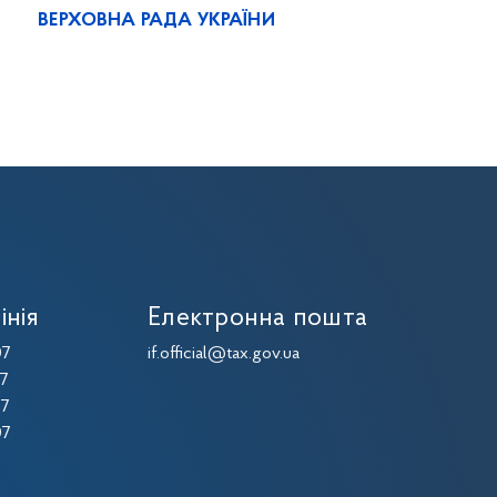
ВЕРХОВНА РАДА УКРАЇНИ
інія
Електронна пошта
07
if.official@tax.gov.ua
07
07
07