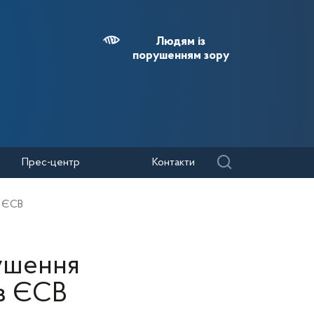
Людям із
порушенням зору
Прес-центр
Контакти
з ЄСВ
рушення
 з ЄСВ