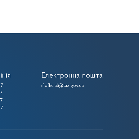
інія
Електронна пошта
07
if.official@tax.gov.ua
07
07
07