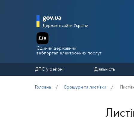
Перейти до основного вмісту
Головна сторінка Держа
gov.ua
Державні сайти України
Єдиний державний
вебпортал електронних послуг
ДПС у регіоні
Діяльність
Головна
Брошури та листівки
Листів
Листі