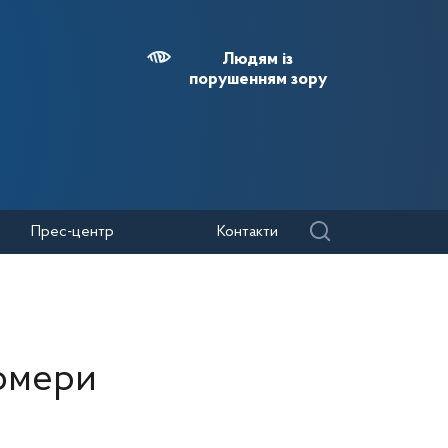
Людям із
порушенням зору
Прес-центр
Контакти
номери