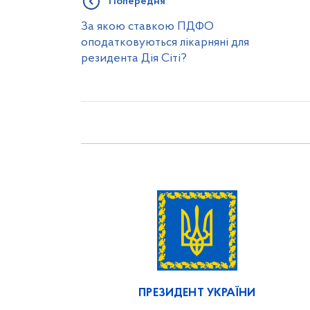
Попередня
За якою ставкою ПДФО
оподатковуються лікарняні для
резидента Дія Сіті?
ПРЕЗИДЕНТ УКРАЇНИ