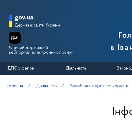
Перейти до основного вмісту
Головна сторінка Державної п
gov.ua
Державні сайти України
Го
в Іва
Єдиний державний
вебпортал електронних послуг
ДПС у регіоні
Діяльність
Законо
Головна
Діяльність
Запобігання проявам корупції
Інф