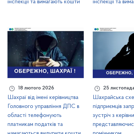
інспекції та вимагають кошти
інспекції та вим
18 лютого 2026
25 листопад
Шахраї від імені керівництва
Шахрайська схе
Головного управління ДПС в
підприємців зап
області телефонують
зустріч з керів
платникам податків та
представляючис
намагаються видурити кошти
помічником