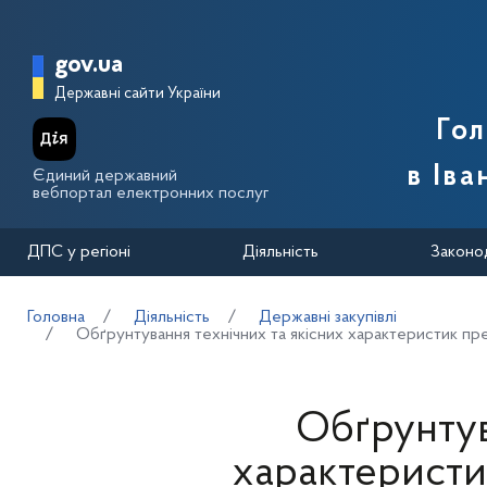
Перейти до основного вмісту
Головна сторінка Державної п
gov.ua
Державні сайти України
Го
в Іва
Єдиний державний
вебпортал електронних послуг
ДПС у регіоні
Діяльність
Законо
Головна
Діяльність
Державні закупівлі
Обґрунтування технічних та якісних характеристик пре
Обґрунтув
характеристик