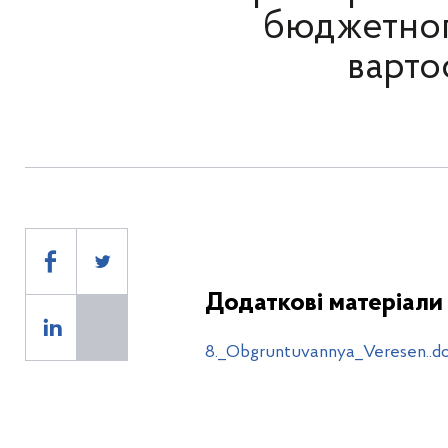
бюджетног
варто
Додаткові матеріали
8._Obgruntuvannya_Veresen..d