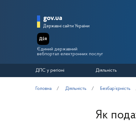
Перейти до основного вмісту
Головна сторінка Держа
gov.ua
Державні сайти України
Єдиний державний
вебпортал електронних послуг
ДПС у регіоні
Діяльність
Головна
Діяльність
Безбар’єрність
Як пода