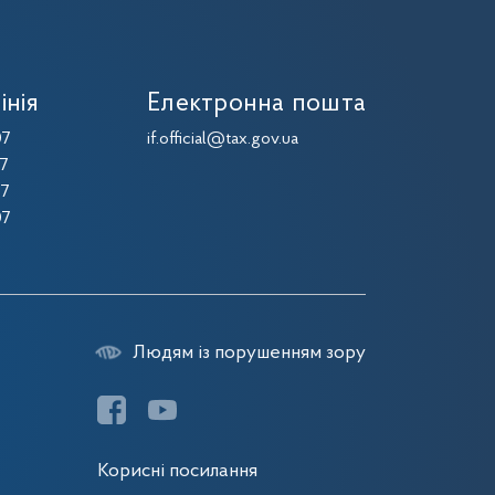
інія
Електронна пошта
07
if.official@tax.gov.ua
07
07
07
Людям із порушенням зору
Корисні посилання