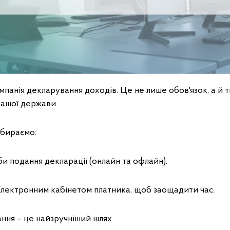
ампанія декларування доходів. Це не лише обов'язок, а й 
 нашої держави.
збираємо:
оби подання декларації (онлайн та офлайн).
Електронним кабінетом платника, щоб заощадити час.
ння – це найзручніший шлях.