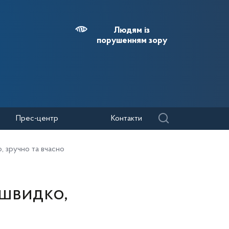
Людям із
порушенням зору
Прес-центр
Контакти
, зручно та вчасно
 швидко,