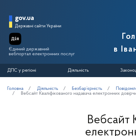
Перейти до основного вмісту
Головна сторінка Державної п
gov.ua
Державні сайти України
Го
в Іва
Єдиний державний
вебпортал електронних послуг
ДПС у регіоні
Діяльність
Законо
Головна
Діяльність
Безбар’єрність
Повідомл
Вебсайт Кваліфікованого надавача електронних довір
Вебсайт 
електрон