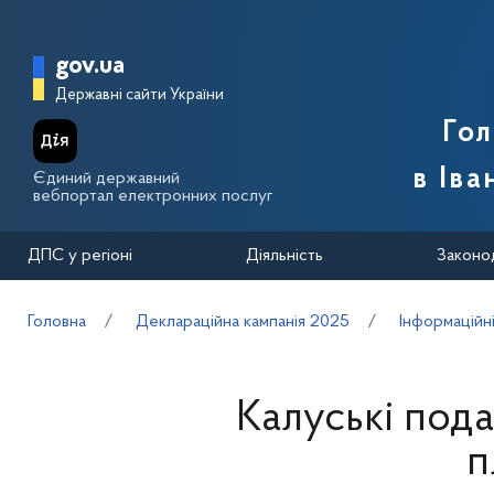
Перейти до основного вмісту
Головна сторінка Державної п
gov.ua
Державні сайти України
Го
в Іва
Єдиний державний
вебпортал електронних послуг
ДПС у регіоні
Діяльність
Законо
Головна
Деклараційна кампанія 2025
Інформаційн
Калуські пода
п