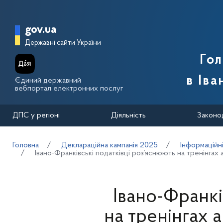
Перейти до основного вмісту
Головна сторінка Державної п
gov.ua
Державні сайти України
Го
в Іва
Єдиний державний
вебпортал електронних послуг
ДПС у регіоні
Діяльність
Законо
Головна
Деклараційна кампанія 2025
Інформаційн
Івано-Франківські податківці роз’яснюють на тренінгах
Івано-Франкі
на тренінгах 