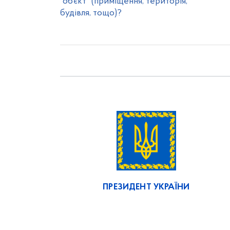
“об’єкт” (приміщення, територія,
будівля, тощо)?
ПРЕЗИДЕНТ УКРАЇНИ