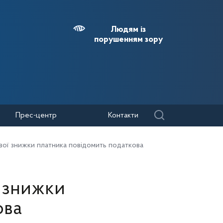
Людям із
порушенням зору
Прес-центр
Контакти
вої знижки платника повідомить податкова
ї знижки
ова