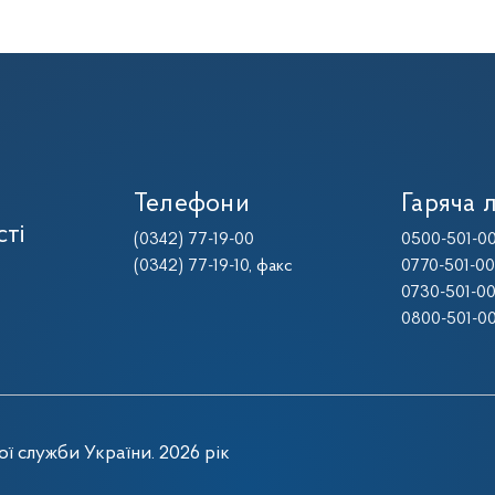
Телефони
Гаряча л
сті
(0342) 77-19-00
0500-501-0
(0342) 77-19-10
, факс
0770-501-0
0730-501-0
0800-501-0
ї служби України. 2026 рік