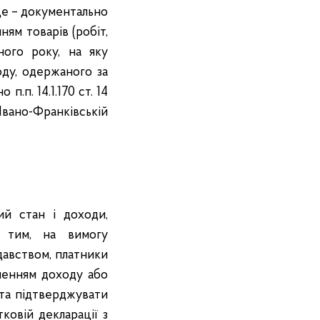
 це – документально
ням товарів (робіт,
ного року, на яку
оду, одержаного за
п.п. 14.1.170 ст. 14
вано-Франківській
ий стан і доходи,
з тим, на вимогу
давством, платники
кненням доходу або
 та підтверджувати
ковій декларації з