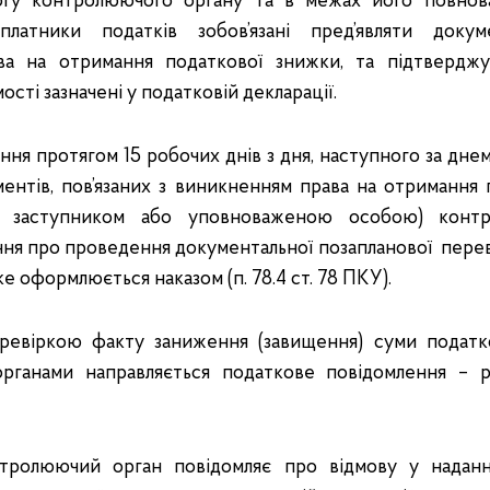
огу контролюючого органу та в межах його повнова
платники податків зобов’язані пред’являти докум
ва на отримання податкової знижки, та підтверджу
сті зазначені у податковій декларації.
ння протягом 15 робочих днів з дня, наступного за дне
ентів, пов’язаних з виникненням права на отримання
о заступником або уповноваженою особою) конт
ня про проведення документальної позапланової перев
 яке оформлюється наказом (п. 78.4 ст. 78 ПКУ).
ревіркою факту заниження (завищення) суми податко
рганами направляється податкове повідомлення – р
нтролюючий орган повідомляє про відмову у наданн