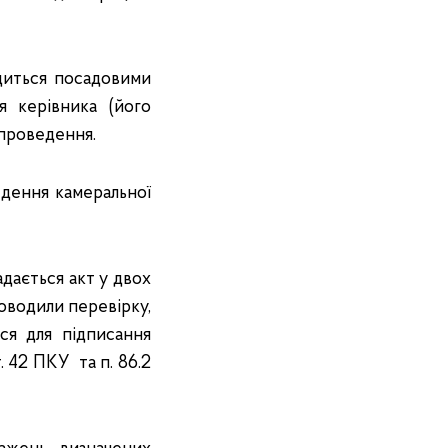
диться посадовими
я керівника (його
 проведення.
едення камеральної
дається акт у двох
оводили перевірку,
ся для підписання
. 42 ПКУ та п. 86.2