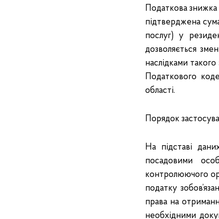
Податкова знижка д
підтверджена сума 
послуг) у резиде
дозволяється змен
наслідками такого з
Податкового коде
області.
Порядок застосува
На підставі дани
посадовими особ
контролюючого орг
податку зобов’яза
права на отриманн
необхідними докум