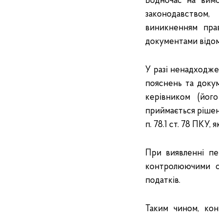
Водночас на вим
законодавством, 
виникненням пра
документами відомо
У разі ненадходже
пояснень та докум
керівником (йог
приймається рішен
п. 78.1 ст. 78 ПКУ,
При виявленні пе
контролюючими о
податків.
Таким чином, ко