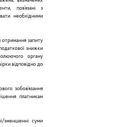
жень, визначених
енти, пов’язані з
вати необхідними
м отримання запиту
 податкової знижки
ролюючого органу
ірки відповідно до
вого зобов’язання
ішення платникам
і/зменшенні суми