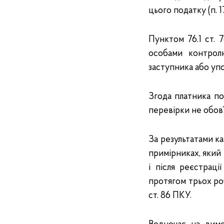
цього податку (п. 17
Пунктом 76.1 ст.
особами контролю
заступника або упо
Згода платника по
перевірки не обов’
За результатами к
примірниках, який
і після реєстрац
протягом трьох роб
ст. 86 ПКУ.