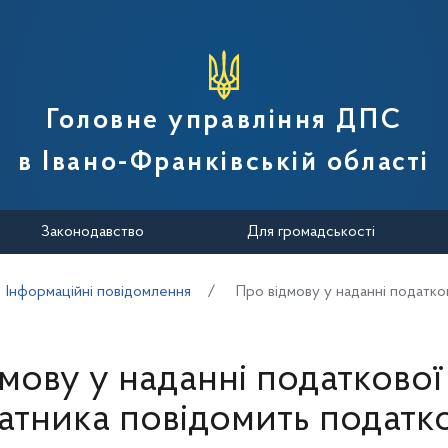
вної податкової служби України
Головне управління ДПС
в Івано-Франківській області
Законодавство
Для громадськості
Інформаційні повідомлення
Про відмову у наданні податко
мову у наданні податково
атника повідомить податк