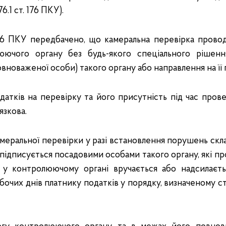
6.1 ст. 176 ПКУ).
 76 ПКУ передбачено, що камеральна перевірка прово
ючого органу без будь-якого спеціального рішенн
вноваженої особи) такого органу або направлення на її
датків на перевірку та його присутність під час пров
язкова.
амеральної перевірки у разі встановлення порушень скла
 підписується посадовими особами такого органу, які пр
ії у контролюючому органі вручається або надсилаєть
очих днів платнику податків у порядку, визначеному ст