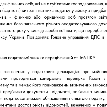
ля фізичних осіб, які не є суб’єктами господарювання,
(вартість) витрат платника податку у зв’язку з придбан
нтів – фізичних або юридичних осіб протягом звіт
шення його загального річного оподатковуваного дох
вітного року у вигляді заробітної плати, що передбачено 
ксу України. Повідомляє Головне управління ДПС в І
ння податкової знижки передбачений ст. 166 ПКУ.
х, зазначених у податкових деклараціях про майнов
ами проводиться камеральна перевірка. Разом 
ану та в межах його повноважень, визначених законо
ні пред’являти документи і відомості, пов’язані з вини
я податкової знижки, обчисленням і сплатою податку,
ентами достовірність відомостей, зазначених у подат