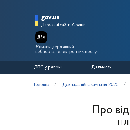
Перейти до основного вмісту
Головна сторінка Держа
gov.ua
Державні сайти України
Єдиний державний
вебпортал електронних послуг
ДПС у регіоні
Діяльність
Головна
Деклараційна кампанія 2025
Про від
пл