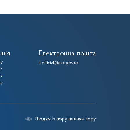
інія
Електронна пошта
07
if.official@tax.gov.ua
07
07
07
Людям із порушенням зору