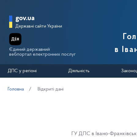
Перейти до основного вмісту
Головна сторінка Державної п
gov.ua
Державні сайти України
Го
в Іва
Єдиний державний
вебпортал електронних послуг
ДПС у регіоні
Діяльність
Законо
Головна
Відкриті дані
ГУ ДПС в Івано-Франківськ