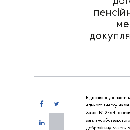
дог
пенсійн
ме
докупля
Відповідно до частин
єдиного внеску на за
Закон № 2464) особи, 
загальнообов’язковог
добровільну участь 