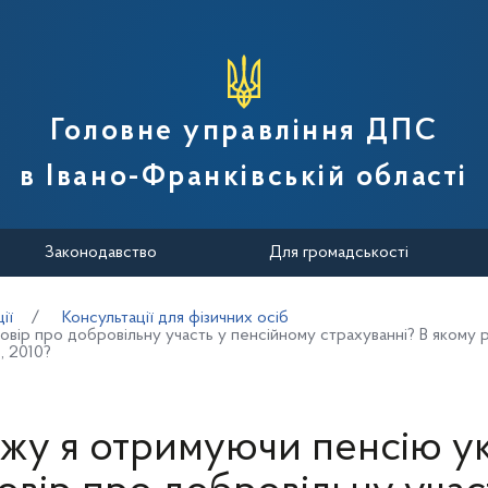
вної податкової служби України
Головне управління ДПС
в Івано-Франківській області
Законодавство
Для громадськості
ії
Консультації для фізичних осіб
вір про добровільну участь у пенсійному страхуванні? В якому 
, 2010?
жу я отримуючи пенсію у