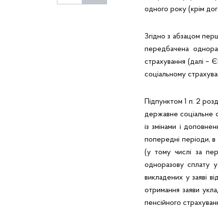
одного року (крім до
Згідно з абзацом пер
передбачена однора
страхування (далі – 
соціальному страхуван
Підпунктом 1 п. 2 роз
державне соціальне с
із змінами і доповне
попередні періоди, в
(у тому числі за пе
одноразову сплату у
викладених у заяві в
отримання заяви укла
пенсійного страхуван