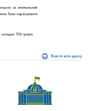
ншою за мінімальний
чини бази нарахування
складає 704 гривні.
Версія для друку