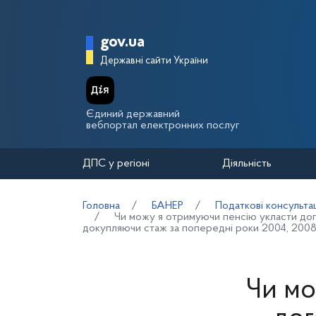
Перейти до основного вмісту
Головна сторінка Держа
gov.ua
Державні сайти України
Єдиний державний
вебпортал електронних послуг
ДПС у регіоні
Діяльність
Головна
БАНЕР
Податкові консультац
Чи можу я отримуючи пенсію укласти дого
докупляючи стаж за попередні роки 2004, 2008
Чи мо