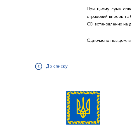
При цьому сума спл
страховий внесок та 
ЄВ, встановлених на 
Одночасно повідомляєм
До списку