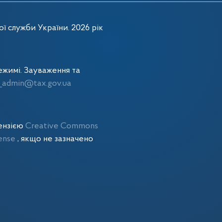
ї служби України. 2026 рік
жимі. Зауваження та
admin@tax.gov.ua
цензією
Creative Commons
cense
, якщо не зазначено