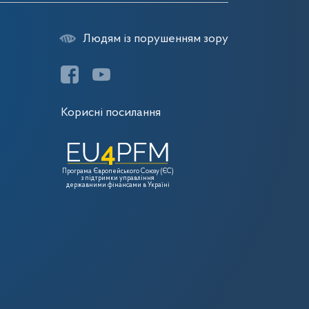
Людям із порушенням зору
Корисні посилання
Програма Європейського Союзу (ЄС)
з підтримки управління
державними фінансами в Україні