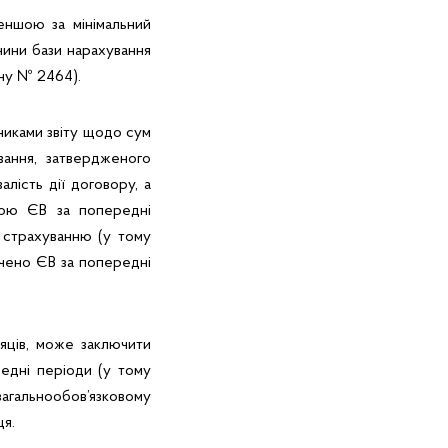
ншою за мінімальний
чини бази нарахування
ону № 2464).
ьниками звіту щодо сум
вання, затвердженого
алість дії договору, а
бою ЄВ за попередні
 страхуванню (у тому
лачено ЄВ за попередні
яців, може заключити
едні періоди (у тому
 загальнообов’язковому
ця.