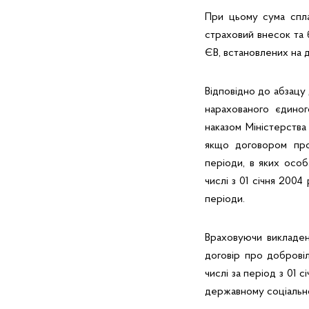
При цьому сума спл
страховий внесок та 
ЄВ, встановлених на д
Відповідно до абзацу 
нарахованого єдиног
наказом Міністерства 
якщо договором про
періоди, в яких осо
числі з 01 січня 2004
періоди.
Враховуючи викладен
договір про доброві
числі за період з 01 
державному соціально