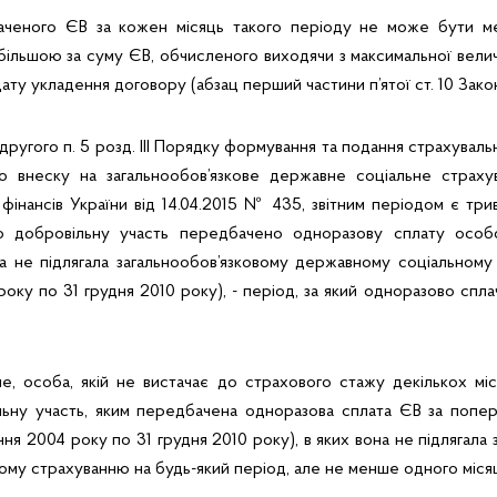
аченого ЄВ за кожен місяць такого періоду не може бути ме
більшою за суму ЄВ, обчисленого виходячи з максимальної вели
ату укладення договору (абзац перший частини п’ятої ст. 10 Зак
другого п. 5 розд. ІІІ Порядку формування та подання страхувал
о внеску на загальнообов’язкове державне соціальне страху
фінансів України від 14.04.2015 № 435, звітним періодом є трив
 добровільну участь передбачено одноразову сплату осо
ба не підлягала загальнообов’язковому державному соціальному
 року по 31 грудня 2010 року), - період, за який одноразово сп
е, особа, якій не вистачає до страхового стажу декількох міс
льну участь, яким передбачена одноразова сплата ЄВ за попер
січня 2004 року по 31 грудня 2010 року), в яких вона не підлягала
му страхуванню на будь-який період, але не менше одного міся