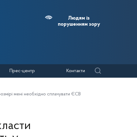
Людям із
порушенням зору
Прес-центр
Контакти
розмірі мені необхідно сплачувати ЄСВ
класти