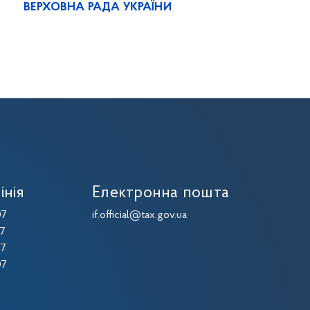
ВЕРХОВНА РАДА УКРАЇНИ
інія
Електронна пошта
07
if.official@tax.gov.ua
07
07
07