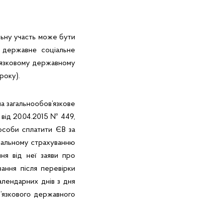
льну участь може бути
 державне соціальне
в’язковому державному
року).
на загальнообов’язкове
від 20.04.2015 № 449,
 особи сплатити ЄВ за
ціальному страхуванню
ня від неї заяви про
ання після перевірки
алендарних днів з дня
в’язкового державного