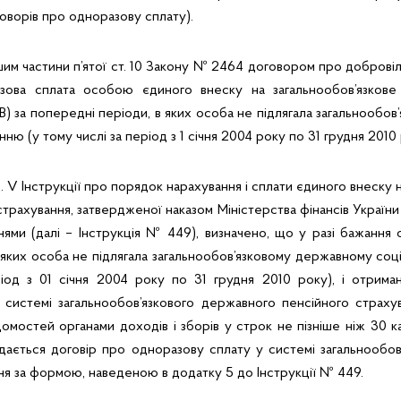
говорів про одноразову сплату).
шим частини п’ятої ст. 10 Закону № 2464 договором про доброві
зова сплата особою єдиного внеску на загальнообов’язкове
ЄВ) за попередні періоди, в яких особа не підлягала загальнообо
ню (у тому числі за період з 1 січня 2004 року по 31 грудня 2010 
д. V Інструкції про порядок нарахування і сплати єдиного внеску 
трахування, затвердженої наказом Міністерства фінансів України 
ннями (далі – Інструкція № 449), визначено, що у разі бажання
 яких особа не підлягала загальнообов’язковому державному со
ріод з 01 січня 2004 року по 31 грудня 2010 року), і отриман
 системі загальнообов’язкового державного пенсійного страхув
ідомостей органами доходів і зборів у строк не пізніше ніж 30 к
дається договір про одноразову сплату у системі загальнообо
ня за формою, наведеною в додатку 5 до Інструкції № 449.