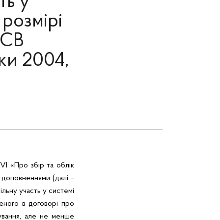
ть у
 розмірі
ЄСВ
ки 2004,
VI «Про збір та облік
 доповненнями (далі –
ільну участь у системі
ченого в договорі про
ування, але не менше