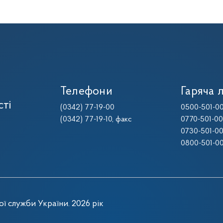
Телефони
Гаряча л
сті
(0342) 77-19-00
0500-501-0
(0342) 77-19-10
, факс
0770-501-0
0730-501-0
0800-501-0
ї служби України. 2026 рік