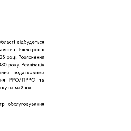
бласті відбудеться
авства. Електронні
5 році. Роз’яснення
30 року. Реалізація
іння податковими
вання РРО/ПРРО та
тку на майно».
тр обслуговування