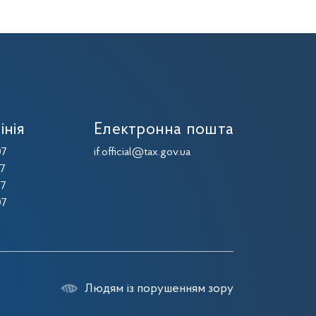
інія
Електронна пошта
07
if.official@tax.gov.ua
07
07
07
Людям із порушенням зору