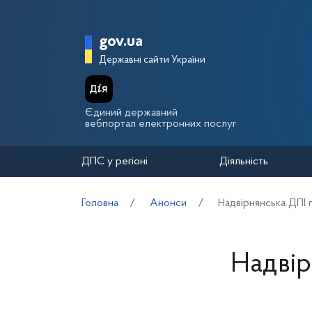
Перейти до основного вмісту
Головна сторінка Держа
gov.ua
Державні сайти України
Єдиний державний
вебпортал електронних послуг
ДПС у регіоні
Діяльність
Головна
Анонси
Надвірнянська ДПІ 
Надвір