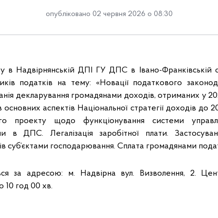
опубліковано 02 червня 2026 о 08:30
у в Надвірнянській ДПІ ГУ ДПС в Івано-Франківській о
иків податків на тему: «Новації податкового законод
нія декларування громадянами доходів, отриманих у 202
 основних аспектів Національної стратегії доходів до 20
ого проекту щодо функціонування системи управл
ми в ДПС. Легалізація заробітної плати. Застосу
ів суб’єктами господарювання. Сплата громадянами пода
ься за адресою: м. Надвірна вул. Визволення, 2. Цен
о 10 год 00 хв.