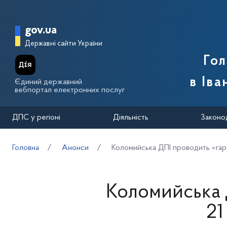
Перейти до основного вмісту
Головна сторінка Державної п
gov.ua
Державні сайти України
Го
в Іва
Єдиний державний
вебпортал електронних послуг
ДПС у регіоні
Діяльність
Законо
Головна
Анонси
Коломийська ДПІ проводить «гаря
Коломийська 
21